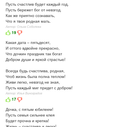
Пусть счастлив будет каждый год,
Пусть бережет бог от невзгод.
Как же приятно сознавать,
Что я твоя родная мать.
Автор: Ольга Соболева
19
Какая дата – пятьдесят,
И оттого вдвойне прекрасно,
Что дочкин праздник так богат
Добром души и яркой страстью!
Всегда будь счастлива, родная,
Чтоб жизнь была полна теплом!
Живи легко, невзгод не зная,
Пусть каждый миг придет с добром!
Автор: Илья Виноградов
17
Дочка, с пятым юбилеем!
Пусть семья сильнее клея
Будет прочна и крепка!
Жизнь – счастлива и легка!