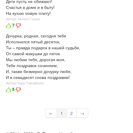
Дети пусть не обижают!
Счастья в доме и в быту!
На кухню новую плиту!
Автор: Михаил Гущин
7
Дочурка, родная, сегодня тебе
Исполнился пятый десяток,
Ты – правда подарок в нашей судьбе,
От самой макушки до пяток
Мы любим тебя, дорогая моя,
Тебе поздравок сочиняем,
И, также безмерно дочурку любя,
И в семьдесят снова поздравим!
Автор: Кира Тимофеева
5
←
1
2
→