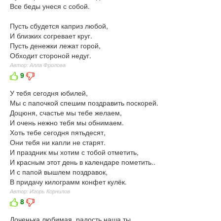
Все беды унеся с собой.
Пусть сбудется каприз любой,
И близких согревает круг.
Пусть денежки лежат горой,
Обходит стороной недуг.
Автор: Алла Фролова
9
У тебя сегодня юбилей,
Мы с папочкой спешим поздравить поскорей.
Доцюня, счастье мы тебе желаем,
И очень нежно тебя мы обнимаем.
Хоть тебе сегодня пятьдесят,
Они тебя ни капли не старят.
И праздник мы хотим с тобой отметить,
И красным этот день в календаре пометить..
И с папой вышлем поздравок,
В придачу килограмм конфет кулёк.
Автор: Игорь Корнилов
8
Доченька любимая, радость наша ты,