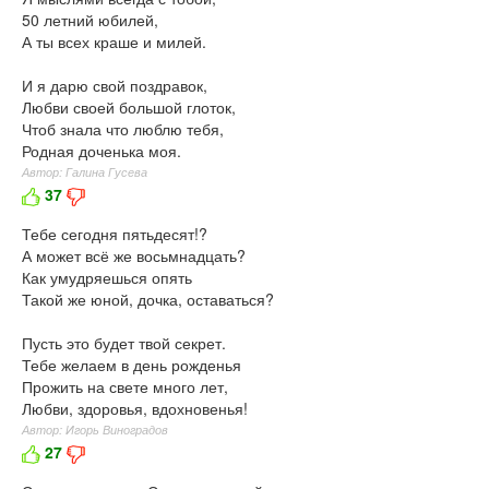
50 летний юбилей,
А ты всех краше и милей.
И я дарю свой поздравок,
Любви своей большой глоток,
Чтоб знала что люблю тебя,
Родная доченька моя.
Автор: Галина Гусева
37
Тебе сегодня пятьдесят!?
А может всё же восьмнадцать?
Как умудряешься опять
Такой же юной, дочка, оставаться?
Пусть это будет твой секрет.
Тебе желаем в день рожденья
Прожить на свете много лет,
Любви, здоровья, вдохновенья!
Автор: Игорь Виноградов
27