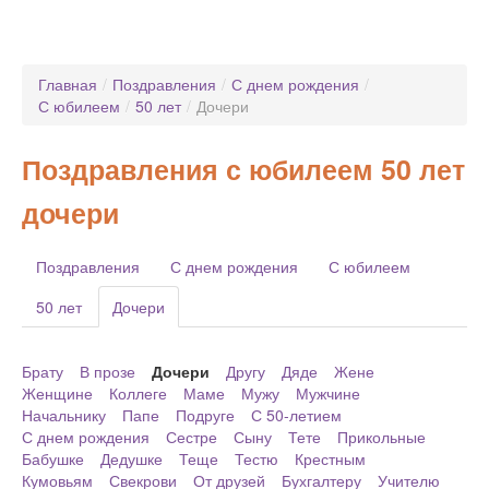
Главная
/
Поздравления
/
С днем рождения
/
С юбилеем
/
50 лет
/
Дочери
Поздравления с юбилеем 50 лет
дочери
Поздравления
С днем рождения
С юбилеем
50 лет
Дочери
Брату
В прозе
Дочери
Другу
Дяде
Жене
Женщине
Коллеге
Маме
Мужу
Мужчине
Начальнику
Папе
Подруге
С 50-летием
С днем рождения
Сестре
Сыну
Тете
Прикольные
Бабушке
Дедушке
Теще
Тестю
Крестным
Кумовьям
Свекрови
От друзей
Бухгалтеру
Учителю