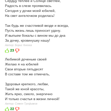
Сердцу теплее и Солнце светлей,
Радость в слезе проявилась.
Сегодня у дочки моей юбилей,
На свет ангелочком родилась!
Так будь же счастливой везде и всегда,
Пусть жизнь лишь приносит удачу.
И выпьем бокалы с вином мы до дна
За дочку, кровинушку нашу!
Автор: Борис Князев
23
Любимой доченьке своей
Желаю я на юбилей
Свои вторые пятьдесят
В составе том же отмечать,
Здоровья крепкого, любви,
Такой же юной красоты,
Жить ярко, смело, энергично
И только счастья в жизни личной!
Автор: Семен Трофимов
22