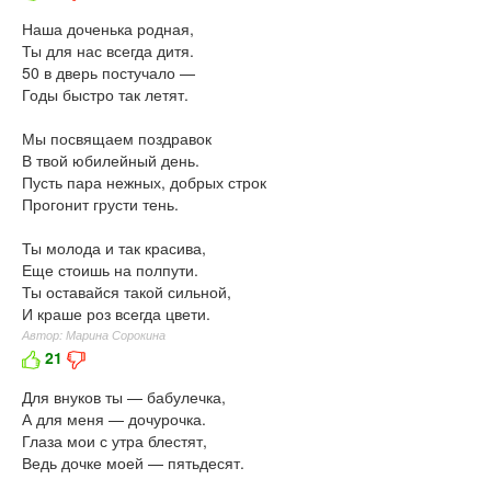
Наша доченька родная,
Ты для нас всегда дитя.
50 в дверь постучало —
Годы быстро так летят.
Мы посвящаем поздравок
В твой юбилейный день.
Пусть пара нежных, добрых строк
Прогонит грусти тень.
Ты молода и так красива,
Еще стоишь на полпути.
Ты оставайся такой сильной,
И краше роз всегда цвети.
Автор: Марина Сорокина
21
Для внуков ты — бабулечка,
А для меня — дочурочка.
Глаза мои с утра блестят,
Ведь дочке моей — пятьдесят.