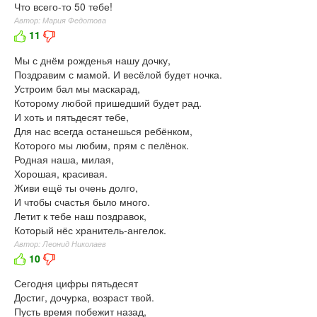
Что всего-то 50 тебе!
Автор: Мария Федотова
11
Мы с днём рожденья нашу дочку,
Поздравим с мамой. И весёлой будет ночка.
Устроим бал мы маскарад,
Которому любой пришедший будет рад.
И хоть и пятьдесят тебе,
Для нас всегда останешься ребёнком,
Которого мы любим, прям с пелёнок.
Родная наша, милая,
Хорошая, красивая.
Живи ещё ты очень долго,
И чтобы счастья было много.
Летит к тебе наш поздравок,
Который нёс хранитель-ангелок.
Автор: Леонид Николаев
10
Сегодня цифры пятьдесят
Достиг, дочурка, возраст твой.
Пусть время побежит назад,