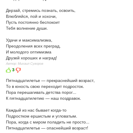
Дерзай, стремись познать, освоить,
Влюбляйся, пой и хохочи,
Пусть постоянно беспокоит
Тебя волнение души.
Удачи и максимализма,
Преодоления всех преград,
И молодого оптимизма
Друзей хороших и наград!
Автор: Михаил Суворов
3
Пятнадцатилетье — прекраснейший возраст,
То в юность свою переходит подросток.
Пора перешагивать детства порог...
К пятнадцатилетию — наш поздравок.
Каждый из нас бывает когда-то
Подростком ершистым и угловатым.
Пора, когда с миром поладить не просто...
Пятнадцатилетье — опаснейший возраст!