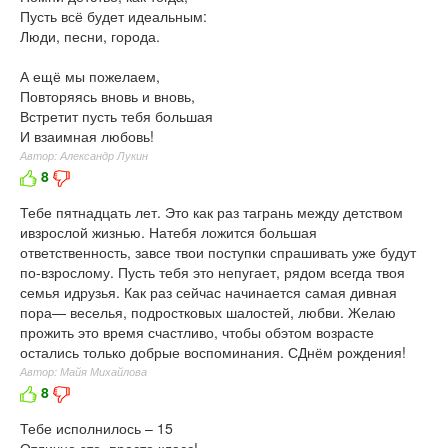
Пусть всё будет идеальным:
Люди, песни, города.
А ещё мы пожелаем,
Повторяясь вновь и вновь,
Встретит пусть тебя большая
И взаимная любовь!
Автор: Александр Лукин
8
Тебе пятнадцать лет. Это как раз тагрань между детством
ивзрослой жизнью. Натебя ложится большая
ответственность, завсе твои поступки спрашивать уже будут
по-взрослому. Пусть тебя это непугает, рядом всегда твоя
семья идрузья. Как раз сейчас начинается самая дивная
пора— веселья, подростковых шалостей, любви. Желаю
прожить это время счастливо, чтобы обэтом возрасте
остались только добрые воспоминания. СДнём рождения!
Автор: Майя Михайлова
8
Тебе исполнилось – 15