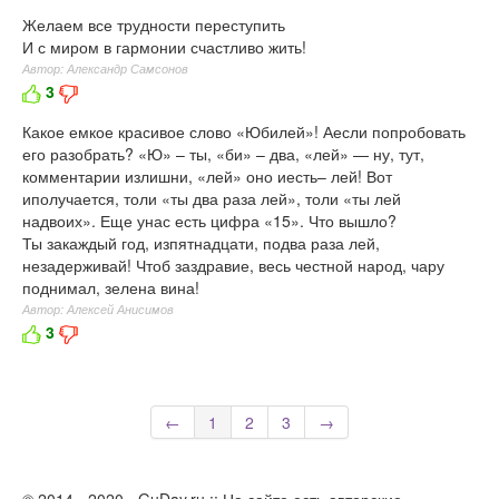
Желаем все трудности переступить
И с миром в гармонии счастливо жить!
Автор: Александр Самсонов
3
Какое емкое красивое слово «Юбилей»! Аесли попробовать
его разобрать? «Ю» – ты, «би» – два, «лей» — ну, тут,
комментарии излишни, «лей» оно иесть– лей! Вот
иполучается, толи «ты два раза лей», толи «ты лей
надвоих». Еще унас есть цифра «15». Что вышло?
Ты закаждый год, изпятнадцати, подва раза лей,
незадерживай! Чтоб заздравие, весь честной народ, чару
поднимал, зелена вина!
Автор: Алексей Анисимов
3
←
1
2
3
→
© 2014 - 2020 - GuDay.ru :: На сайте есть авторские