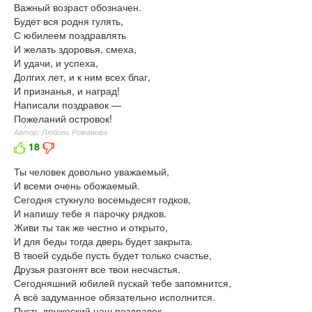
Важный возраст обозначен.
Будет вся родня гулять,
С юбилеем поздравлять
И желать здоровья, смеха,
И удачи, и успеха,
Долгих лет, и к ним всех благ,
И признанья, и наград!
Написали поздравок —
Пожеланий островок!
Автор: Любовь Романова
18
Ты человек довольно уважаемый,
И всеми очень обожаемый.
Сегодня стукнуло восемьдесят годков,
И напишу тебе я парочку рядков.
Живи ты так же честно и открыто,
И для беды тогда дверь будет закрыта.
В твоей судьбе пусть будет только счастье,
Друзья разгонят все твои несчастья.
Сегодняшний юбилей пускай тебе запомнится,
А всё задуманное обязательно исполнится.
Пусть дружеский наш поздравок,