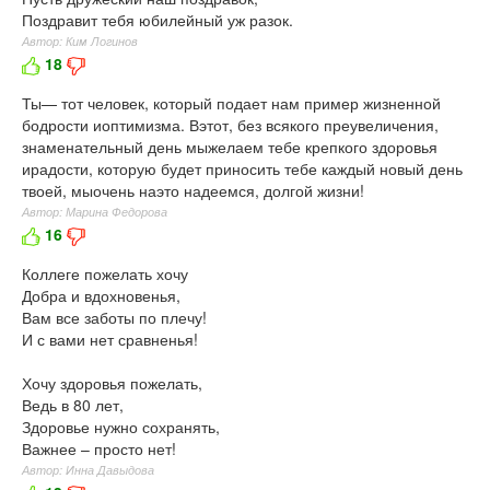
Поздравит тебя юбилейный уж разок.
Автор: Ким Логинов
18
Ты— тот человек, который подает нам пример жизненной
бодрости иоптимизма. Вэтот, без всякого преувеличения,
знаменательный день мыжелаем тебе крепкого здоровья
ирадости, которую будет приносить тебе каждый новый день
твоей, мыочень наэто надеемся, долгой жизни!
Автор: Марина Федорова
16
Коллеге пожелать хочу
Добра и вдохновенья,
Вам все заботы по плечу!
И с вами нет сравненья!
Хочу здоровья пожелать,
Ведь в 80 лет,
Здоровье нужно сохранять,
Важнее – просто нет!
Автор: Инна Давыдова