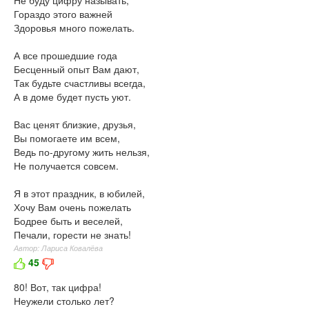
Не буду цифру называть,
Гораздо этого важней
Здоровья много пожелать.
А все прошедшие года
Бесценный опыт Вам дают,
Так будьте счастливы всегда,
А в доме будет пусть уют.
Вас ценят близкие, друзья,
Вы помогаете им всем,
Ведь по-другому жить нельзя,
Не получается совсем.
Я в этот праздник, в юбилей,
Хочу Вам очень пожелать
Бодрее быть и веселей,
Печали, горести не знать!
Автор: Лариса Ковалёва
45
80! Вот, так цифра!
Неужели столько лет?