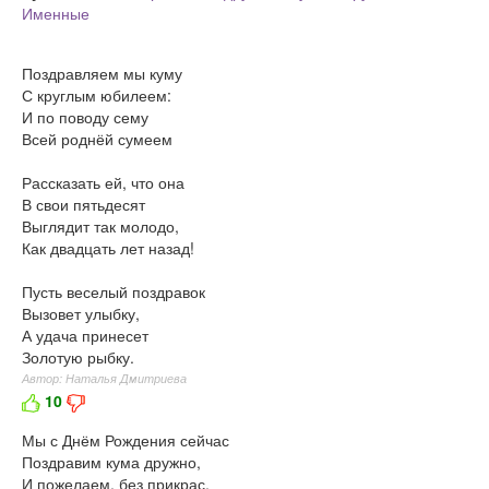
Именные
Поздравляем мы куму
С круглым юбилеем:
И по поводу сему
Всей роднёй сумеем
Рассказать ей, что она
В свои пятьдесят
Выглядит так молодо,
Как двадцать лет назад!
Пусть веселый поздравок
Вызовет улыбку,
А удача принесет
Золотую рыбку.
Автор: Наталья Дмитриева
10
Мы с Днём Рождения сейчас
Поздравим кума дружно,
И пожелаем, без прикрас,