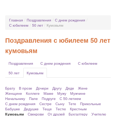
Главная
/
Поздравления
/
С днем рождения
/
С юбилеем
/
50 лет
/
Кумовьям
Поздравления с юбилеем 50 лет
кумовьям
Поздравления
С днем рождения
С юбилеем
50 лет
Кумовьям
Брату
В прозе
Дочери
Другу
Дяде
Жене
Женщине
Коллеге
Маме
Мужу
Мужчине
Начальнику
Папе
Подруге
С 50-летием
С днем рождения
Сестре
Сыну
Тете
Прикольные
Бабушке
Дедушке
Теще
Тестю
Крестным
Кумовьям
Свекрови
От друзей
Бухгалтеру
Учителю