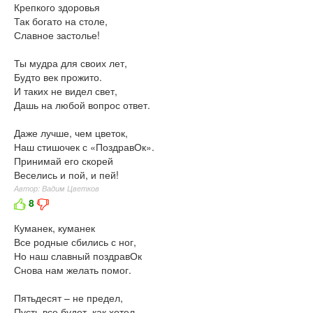
Крепкого здоровья
Так богато на столе,
Славное застолье!
Ты мудра для своих лет,
Будто век прожито.
И таких не видел свет,
Дашь на любой вопрос ответ.
Даже лучше, чем цветок,
Наш стишочек с «ПоздравОк».
Принимай его скорей
Веселись и пой, и пей!
Автор: Вадим Цветков
8
Куманек, куманек
Все родные сбились с ног,
Но наш славный поздравОк
Снова нам желать помог.
Пятьдесят – не предел,
Пусть все будет, как хотел,