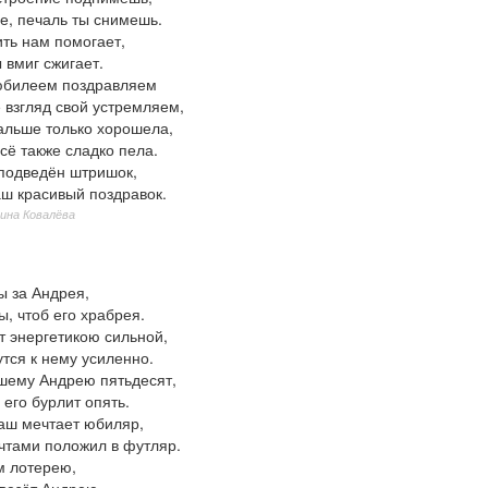
е, печаль ты снимешь.
ить нам помогает,
 вмиг сжигает.
юбилеем поздравляем
 взгляд свой устремляем,
дальше только хорошела,
сё также сладко пела.
подведён штришок,
ш красивый поздравок.
ина Ковалёва
ы за Андрея,
, чтоб его храбрея.
т энергетикою сильной,
тся к нему усиленно.
шему Андрею пятьдесят,
 его бурлит опять.
аш мечтает юбиляр,
ечтами положил в футляр.
 лотерею,