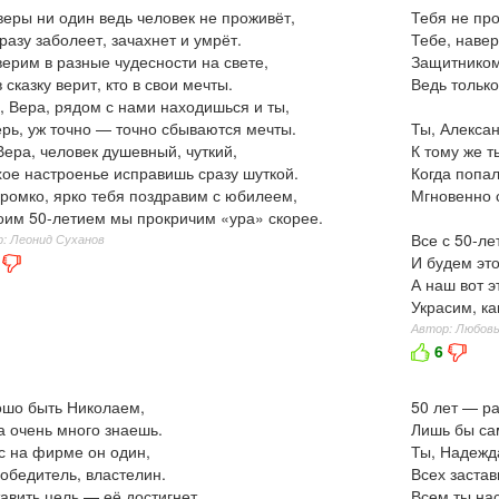
веры ни один ведь человек не проживёт,
Тебя не про
разу заболеет, зачахнет и умрёт.
Тебе, навер
ерим в разные чудесности на свете,
Защитником 
в сказку верит, кто в свои мечты.
Ведь только
, Вера, рядом с нами находишься и ты,
рь, уж точно — точно сбываются мечты.
Ты, Алексан
Вера, человек душевный, чуткий,
К тому же т
ое настроенье исправишь сразу шуткой.
Когда попал
громко, ярко тебя поздравим с юбилеем,
Мгновенно 
оим 50-летием мы прокричим «ура» скорее.
Все с 50-ле
: Леонид Суханов
И будем эт
А наш вот э
Украсим, ка
Автор: Любов
6
шо быть Николаем,
50 лет — ра
а очень много знаешь.
Лишь бы сам
с на фирме он один,
Ты, Надежд
обедитель, властелин.
Всех застав
авить цель — её достигнет,
Всем ты на