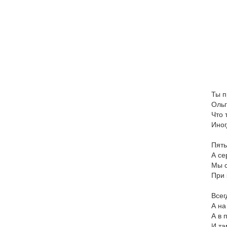
Ты п
Ольг
Что 
Иног
Пять
А се
Мы с
При 
Всег
А на
А в 
И та