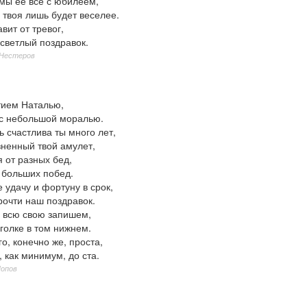
мы ёё все с юбилеем,
 твоя лишь будет веселее.
авит от тревог,
светлый поздравок.
 Нестеров
тием Наталью,
с небольшой моралью.
 счастлива ты много лет,
зненный твой амулет,
 от разных бед,
 больших побед.
 удачу и фортуну в срок,
рочти наш поздравок.
 всю свою запишем,
голке в том нижнем.
о, конечно же, проста,
 как минимум, до ста.
Попов