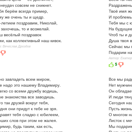
 неудач совсем не сникнет.
Раздражень
бя берём всегда пример,
Твоё имя ж
му же очень ты и щедр.
И проблемы
-летием поздравим, Николай,
Тебя мы с 
 захочешь, то и возжелай.
На будущее
ш весёлый поздравок
Чтоб ты и 
и, как коллективный наш кивок.
Душа твоя в
Сейчас мы 
: Вячеслав Дроздов
Подарим на
Автор: Екатер
5
о завладеть всем миром,
Все мы рад
е надо это нашему Владимиру.
Нет мужчины
егко со всеми дружбу водишь,
Он обладае
е знакомства все заводишь.
И люди тяну
о так друзей вокруг тебя,
Сегодня на
дня они придут к тебе не зря.
Пусть жизнь
равят тебя сладко с юбилеем,
О многом н
ших слов при этом не жалея.
Листок с м
имир, будь таким, как есть,
Мы подарим