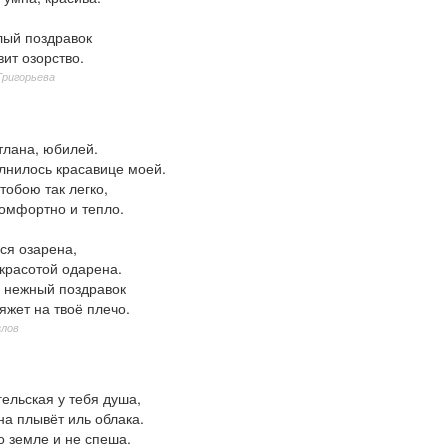
лый поздравок
ит озорство.
Григорьева
тлана, юбилей.
олнилось красавице моей.
 тобою так легко,
комфортно и тепло.
ся озарена,
красотой одарена.
й нежный поздравок
яжет на твоё плечо.
злов
ельская у тебя душа,
на плывёт иль облака.
о земле и не спеша.