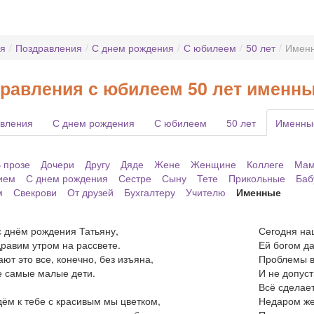
ая
/
Поздравления
/
С днем рождения
/
С юбилеем
/
50 лет
/
Имен
равления с юбилеем 50 лет именн
вления
С днем рождения
С юбилеем
50 лет
Именны
 прозе
Дочери
Другу
Дяде
Жене
Женщине
Коллеге
Ма
ием
С днем рождения
Сестре
Сыну
Тете
Прикольные
Баб
м
Свекрови
От друзей
Бухгалтеру
Учителю
Именные
 днём рождения Татьяну,
Сегодня на
равим утром на рассвете.
Ей богом д
ают это все, конечно, без изъяна,
Проблемы вс
 самые малые дети.
И не допуст
Всё сделает
ём к тебе с красивым мы цветком,
Недаром же