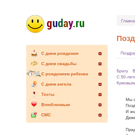
Главн
Позд
Поздра
С днем рождения
С днем свадьбы
Брату
В
С рождением ребенка
С 50-лет
Кумовья
С днем ангела
Тосты
Мы с
Влюбленным
Позд
И зн
СМС
Даже
Прид