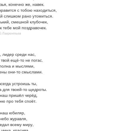
зья, конечно же, навек.
нравится с тобою находиться,
ай слишком рано утомиться.
ький, смешной клубочек,
к тебе мой поздравочек.
й Лаврентьев
, лидер среди нас,
твой ещё-то не погас.
полна и мыслями,
ены они-то смыслами.
сегда устроишь ты,
а для твоей-то щедроты.
 наш пришёл черёд,
ню про тебя споёт.
 наш юбиляр,
небо журавля,
ведал всему миру,
т умна, красива.