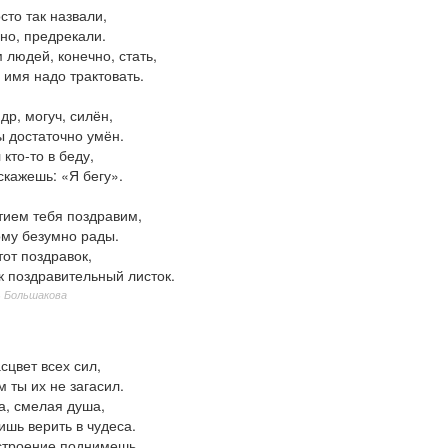
сто так назвали,
но, предрекали.
людей, конечно, стать,
 имя надо трактовать.
др, могуч, силён,
ы достаточно умён.
 кто-то в беду,
скажешь: «Я бегу».
тием тебя поздравим,
ому безумно рады.
тот поздравок,
к поздравительный листок.
ь Большакова
сцвет всех сил,
 ты их не загасил.
а, смелая душа,
ишь верить в чудеса.
строение поднимешь,