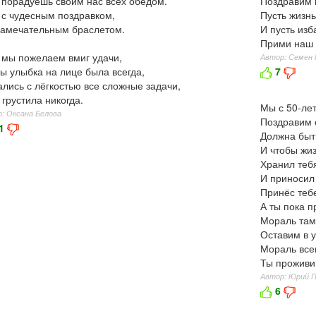
 порадуешь своим нас всех обедом.
Поздравим 
с чудесным поздравком,
Пусть жизнь
замечательным браслетом.
И пусть изб
Прими наш 
мы пожелаем вмиг удачи,
Автор: Семен
ы улыбка на лице была всегда,
7
лись с лёгкостью все сложные задачи,
 грустила никогда.
Мы с 50-ле
: Оксана Белова
Поздравим 
1
Должна быть
И чтобы жи
Хранил тебя
И приносил
Принёс тебе
А ты пока п
Мораль там
Оставим в у
Мораль всег
Ты проживи,
Автор: Юрий 
6