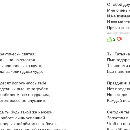
С тобой дру
Мне очень 
И не вздум
И как мален
Прикатится 
Автор: Никола
2
рактически святая,
Ты, Татьяна
а — наша золотая.
Пыл задора 
ты сделаешь, то круто,
Ты идеями 
да выходит даже чудо.
Все наполн
десят исполнилось тебе,
Праздники в
рдечный пыл не загрубел.
Нет предел
 юбилеем все поздравим,
Но сегодня
этом вовсе не слукавим.
Каждый пес
да ты будь такой же нежной,
Сегодня ты
 работе лишь успешной.
Запустим в 
перерыв пойдём мы в кабачок,
Чтоб он по
м подарим наш тебе мы поздравок.
Как в 50 ле