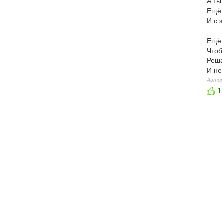
А ты
Ещё 
И с 
Ещё 
Чтоб
Реша
И не
Автор
1