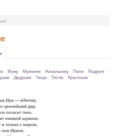
ные
ые
е
ме
Мужу
Мужчине
Начальнику
Папе
Подруге
ушке
Дедушке
Теще
Тестю
Крестным
ша Ира — юбиляр,
ан ценнейший дар.
е погасит тихо,
ит никакой шумихи.
 и только с миром,
 она Ирина.