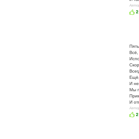
Автор
2
Пять
Всё,
Испо
Скор
Всег
Ещё,
И не
Мы п
Прим
И от
Автор
2