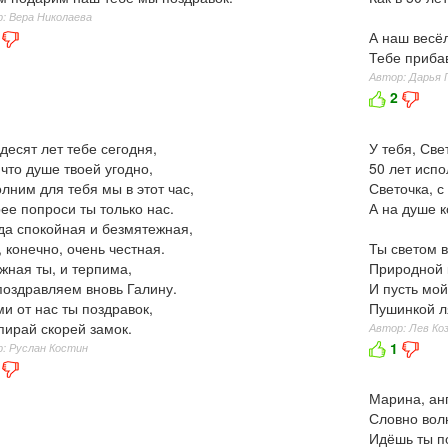
: Вера Николаева
А наш весё
Тебе прибав
Автор: Дарья 
2
десят лет тебе сегодня,
У тебя, Све
 что душе твоей угодно,
50 лет исп
лним для тебя мы в этот час,
Светочка, с
ее попроси ты только нас.
А на душе 
да спокойная и безмятежная,
 конечно, очень честная.
Ты светом в
жная ты, и терпима,
Природной 
оздравляем вновь Галину.
И пусть мо
и от нас ты поздравок,
Пушинкой л
пирай скорей замок.
Автор: Лев Ко
1
: Руслан Костин
Марина, анг
Словно вол
Идёшь ты п