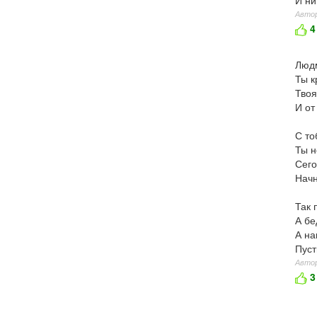
И ни
Автор
4
Людм
Ты к
Твоя
И от
С то
Ты н
Сего
Начн
Так 
А бе
А на
Пуст
Автор
3