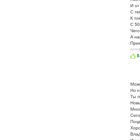
И от
С те
К то
С 50
Чего
А на
Прим
Автор
5
Можн
Но н
Ты л
Новы
Мног
Сего
Позд
Хоро
Влад