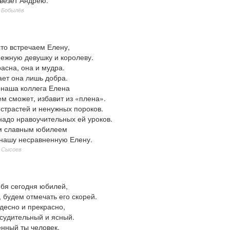
овезёт Андрею.
 Бобылёв
сто встречаем Елену,
нежную девушку и королеву.
асна, она и мудра.
ает она лишь добра.
 наша коллега Елена
м сможет, избавит из «плена».
страстей и ненужных пороков.
надо нравоучительных ей уроков.
м славным юбилеем
нашу несравненную Елену.
 Сысоев
ебя сегодня юбилей,
, будем отмечать его скорей.
десно и прекрасно,
ссудительный и ясный.
нный ты человек,