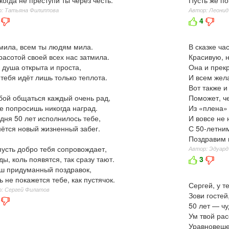
когда не преступи ты через честь.
Пусть же п
: Татьяна Филиппова
Автор: Леонид
4
ила, всем ты людям мила.
В сказке ча
расотой своей всех нас затмила.
Красивую, 
 душа открыта и проста,
Она и прекр
 тебя идёт лишь только теплота.
И всем жел
Вот также и
бой общаться каждый очень рад,
Поможет, че
е попросишь никогда наград.
Из «плена» 
дня 50 лет исполнилось тебе,
И вовсе не 
ётся новый жизненный забег.
С 50-летни
Поздравим 
пусть добро тебя сопровождает,
Автор: Эдуард
ды, коль появятся, так сразу тают.
3
ш придуманный поздравок,
ь не покажется тебе, как пустячок.
Сергей, у т
: Сергей Филатов
Зови гостей
50 лет — чу
Ум твой ра
Уравновеше