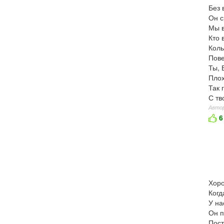
Без 
Он с
Мы в
Кто 
Коль
Пове
Ты, 
Плох
Так 
С тв
Автор
6
Хоро
Когд
У на
Он п
Пост