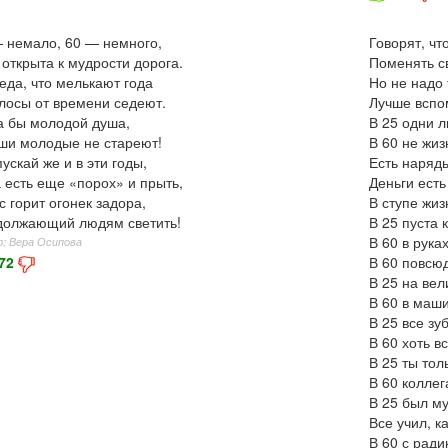
 немало, 60 — немного,
Говорят, чт
 открыта к мудрости дорога.
Поменять св
еда, что мелькают года
Но не надо 
лосы от времени седеют.
Лучше вспо
 бы молодой душа,
В 25 одни 
ши молодые не стареют!
В 60 не жи
пускай же и в эти годы,
Есть наряды
 есть еще «порох» и прыть,
Деньги есть
с горит огонек задора,
В ступе жиз
должающий людям светить!
В 25 пуста 
В 60 в рука
: Вера Осипова
72
В 60 повсюд
В 25 на вел
В 60 в маши
В 25 все зу
В 60 хоть в
В 25 ты тол
В 60 колле
В 25 был м
Все учил, к
В 60 с ради