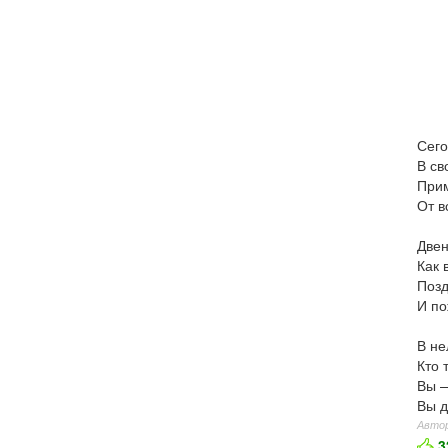
Сего
В св
Прим
От в
Двен
Как 
Позд
И по
В не
Кто 
Вы —
Вы д
Автор
3