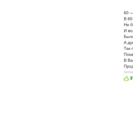
60 —
В 60
Не б
И во
Была
А ду
Так 
Пока
В Ва
Про
Автор
3