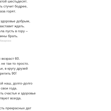
атой шестьдесят.
ь стучит бодрее,
аза горят.
 здоровье добрым,
заставит ждать.
ла пусть в гору –
ины брать.
Макарова
 возраст 60.
 не так-то просто.
ьи, в кругу друзей
ретить 90!
ой наш, долго-долго
 свои года.
ть счастья и здоровье
твуют всегда.
сть прекрасных дат