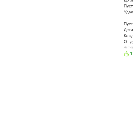
Пуст
Удае
Пуст
Дети
Кажд
От д
Авто
1