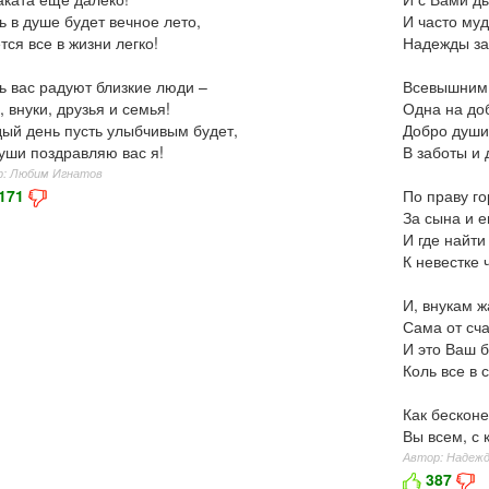
ь в душе будет вечное лето,
И часто му
тся все в жизни легко!
Надежды за
ь вас радуют близкие люди –
Всевышним 
, внуки, друзья и семья!
Одна на до
ый день пусть улыбчивым будет,
Добро души
уши поздравляю вас я!
В заботы и 
р: Любим Игнатов
171
По праву г
За сына и е
И где найти
К невестке 
И, внукам ж
Сама от сча
И это Ваш 
Коль все в 
Как бескон
Вы всем, с 
Автор: Надежд
387