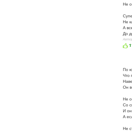
Не о
Супе
Не к
А вс
До д
Автор
1
По ю
Что 
Наве
Он в
Не о
Со с
И он
А ес
Не с