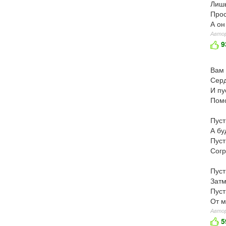
Лишь
Прос
А он
Автор
9
Вам 
Сер
И пу
Помо
Пуст
А бу
Пуст
Согр
Пуст
Затм
Пуст
От м
Автор
5