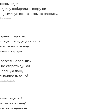
ышком сидит
адчину собирались водку пить
м вдымину» всех знакомых напоить.
Мясников
здник старости,
вствует сердце усталости,
ь во всем и всегда,
льшого труда.
т совсем небольшой,
 не стареть душой.
м полную чашу
тзывчивость вашу!
 Коновалова
я шестьдесят!
ь так на взгляд:
 и всех модней —