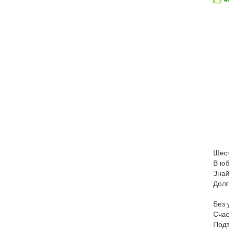
Шест
В юб
Знай
Долг
Без 
Счас
Подт