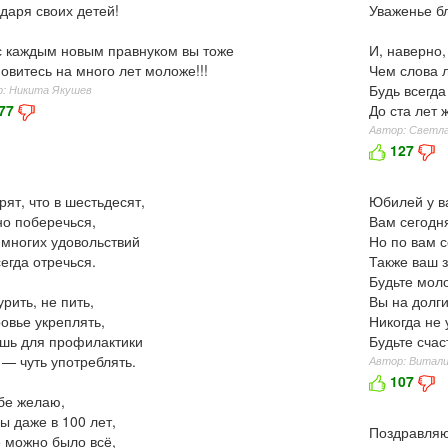
даря своих детей!
Уваженье бл
 с каждым новым правнуком вы тоже
И, наверно,
овитесь на много лет моложе!!!
Чем слова л
Будь всегда
: Никита Якушев
77
До ста лет 
Автор: Светла
127
рят, что в шестьдесят,
Юбилей у в
о поберечься,
Вам сегодня
 многих удовольствий
Но по вам с
егда отречься.
Также ваш з
Будьте мол
урить, не пить,
Вы на долги
овье укреплять,
Никогда не 
шь для профилактики
Будьте счас
 — чуть употреблять.
Автор: Витал
107
бе желаю,
ы даже в 100 лет,
Поздравляю
 можно было всё,