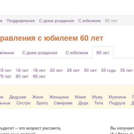
ая
/
Поздравления
/
С днем рождения
/
С юбилеем
/
60 лет
равления с юбилеем 60 лет
вления
С днем рождения
С юбилеем
60 лет
15 лет
16 лет
18 лет
20 лет
25 лет
30 лет
33 года
35 лет
75 лет
80 лет
85 лет
ке
Дедушке
Жене
Женщине
Маме
Мужу
Мужчине
льные
Сестре
Брату
Свекрови
Дяде
Тете
Подруге
Д
ьдесят – это возраст рассвета,
Вы излучает
аката еще далеко!
И с Вами ды