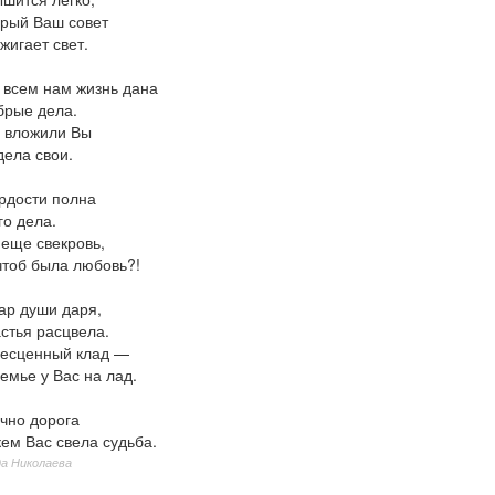
дрый Ваш совет
жигает свет.
всем нам жизнь дана
брые дела.
 вложили Вы
дела свои.
ордости полна
го дела.
 еще свекровь,
чтоб была любовь?!
ар души даря,
стья расцвела.
бесценный клад —
семье у Вас на лад.
ечно дорога
кем Вас свела судьба.
а Николаева