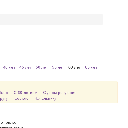
40 лет
45 лет
50 лет
55 лет
60 лет
65 лет
Папе
С 60-летием
С днем рождения
ругу
Коллеге
Начальнику
е тепло,
шится легко,