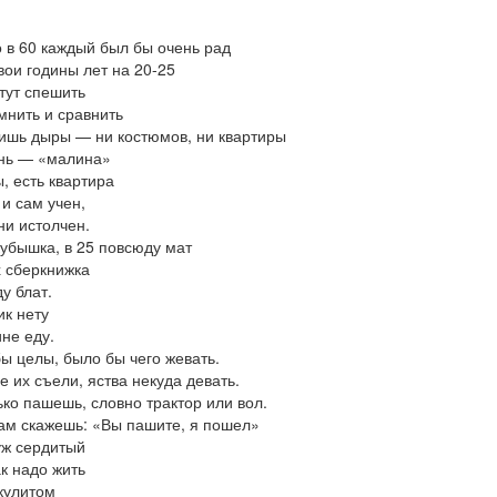
о в 60 каждый был бы очень рад
ои годины лет на 20-25
тут спешить
мнить и сравнить
лишь дыры — ни костюмов, ни квартиры
знь — «малина»
, есть квартира
 и сам учен,
ни истолчен.
кубышка, в 25 повсюду мат
х сберкнижка
у блат.
ик нету
не еду.
бы целы, было бы чего жевать.
се их съели, яства некуда девать.
ько пашешь, словно трактор или вол.
гам скажешь: «Вы пашите, я пошел»
уж сердитый
ак надо жить
кулитом