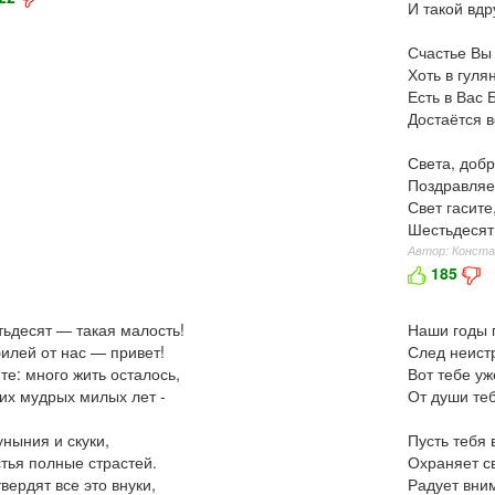
И такой вдр
Счастье Вы 
Хоть в гулян
Есть в Вас 
Достаётся в
Света, добр
Поздравляе
Свет гасите
Шестьдесят 
Автор: Конста
185
ьдесят — такая малость!
Наши годы 
илей от нас — привет!
След неист
те: много жить осталось,
Вот тебе уж
их мудрых милых лет -
От души те
уныния и скуки,
Пусть тебя 
тья полные страстей.
Охраняет с
вердят все это внуки,
Радует вни