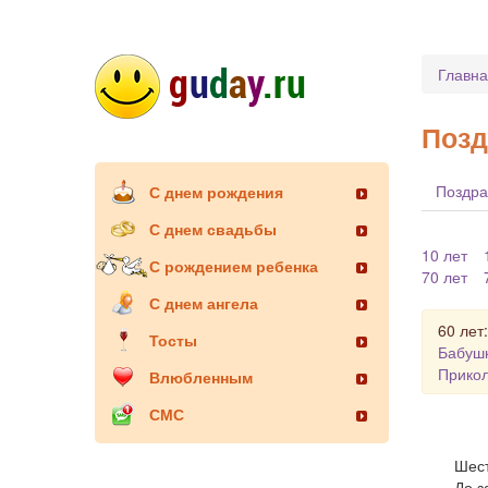
Главн
Позд
Поздра
С днем рождения
С днем свадьбы
10 лет
С рождением ребенка
70 лет
С днем ангела
60 лет:
Тосты
Бабуш
Прико
Влюбленным
СМС
Шест
До з