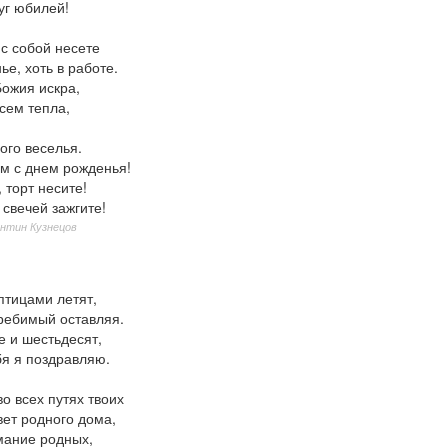
уг юбилей!
с собой несете
ье, хоть в работе.
Божия искра,
сем тепла,
ого веселья.
м с днем рожденья!
, торт несите!
свечей зажгите!
нтин Кузнецов
птицами летят,
ребимый оставляя.
е и шестьдесят,
бя я поздравляю.
во всех путях твоих
вет родного дома,
мание родных,