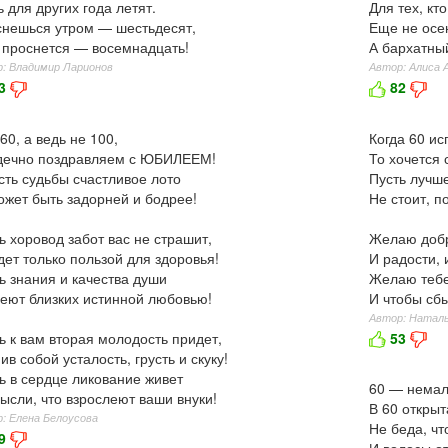
 для других года летят.
Для тех, кт
нешься утром — шестьдесят,
Еще не осе
 проснется — восемнадцать!
А бархатный
: Владимир Ларионов
Автор: Алиса 
3
82
60, а ведь не 100,
Когда 60 ис
дечно поздравляем с ЮБИЛЕЕМ!
То хочется 
сть судьбы счастливое лото
Пусть лучше
жет быть задорней и бодрее!
Не стоит, п
ь хоровод забот вас не страшит,
Желаю добр
дет только пользой для здоровья!
И радости, 
ь знания и качества души
Желаю тебе
еют близких истинной любовью!
И чтобы сб
Автор: Наталь
ь к вам вторая молодость придет,
53
ив собой усталость, грусть и скуку!
ь в сердце ликование живет
60 — немал
ысли, что взрослеют ваши внуки!
В 60 открыт
: Елена Белоусова
Не беда, чт
9