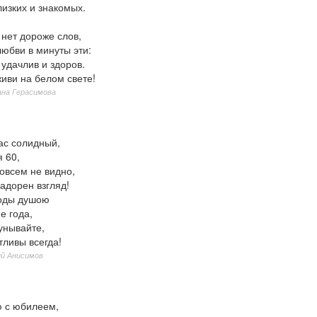
изких и знакомых.
 нет дороже слов,
юбви в минуты эти:
 удачлив и здоров.
живи на белом свете!
на Герасимова
ас солидный,
 60,
овсем не видно,
адорен взгляд!
оды душою
е года,
унывайте,
тливы всегда!
ий Анисимов
 с юбилеем,