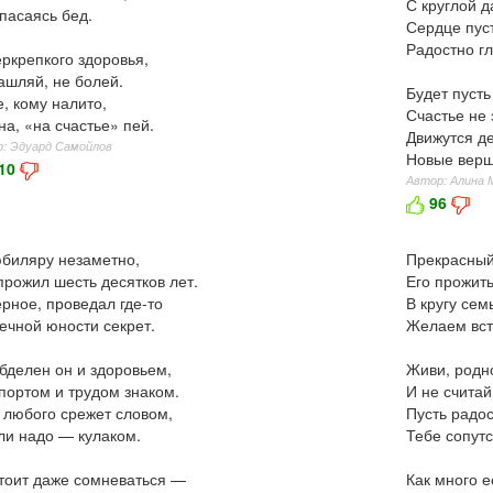
С круглой д
пасаясь бед.
Сердце пуст
Радостно гл
ркрепкого здоровья,
ашляй, не болей.
Будет пусть
е, кому налито,
Счастье не 
на, «на счастье» пей.
Движутся де
: Эдуард Самойлов
Новые верш
10
Автор: Алина 
96
биляру незаметно,
Прекрасный
прожил шесть десятков лет.
Его прожить
рное, проведал где-то
В кругу сем
ечной юности секрет.
Желаем вст
бделен он и здоровьем,
Живи, родн
портом и трудом знаком.
И не считай
 любого срежет словом,
Пусть радос
ли надо — кулаком.
Тебе сопутс
тоит даже сомневаться —
Как много е