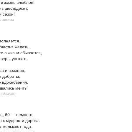
о в жизнь влюблен!
нь шестьдесят,
 сезон!
Антонова
полняется,
счастья желать,
е в жизни сбывается,
оверь, унывать,
а и везения,
и доброты,
 вдохновения,
ывались мечты!
я Волкова
о, 60 — немного,
а к мудрости дорога.
о мелькают года