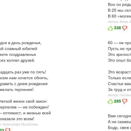
Вон он ряд
В 25 мы скл
В 60 «моге
Автор: Игорь 
338
дня в день рожденья,
60 — не пра
ой славный юбилей
Пусть не чу
ите поздравленья
Это зрелост
сех коллег-друзей.
Это опыт бо
адцать раз уже по пять!
Это возрас
всем нам хочется обнять,
Только если
равить с днем рождения
Счастья ва
желать терпения!
За труд и о
Автор: Оксана
легкой жизни свой закон:
295
терпелив — не побежден!
 оптимист, и жизнью всей
Вам сегодн
оказали это всем!
А не скажеш
: Александра Михайлова
Бодр, свеж
22