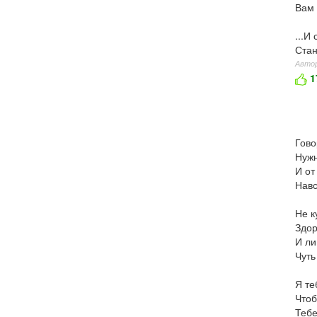
Вам 
...И
Стан
Автор
1
Гово
Нужн
И от
Навс
Не к
Здор
И ли
Чуть
Я те
Чтоб
Тебе