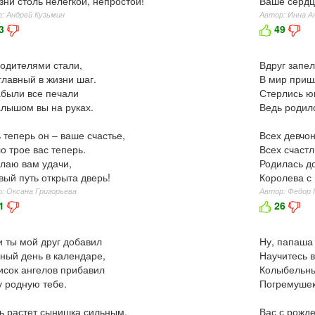
зни столь нелегкой, непростой!
Ваше сердц
: Андрей Кузьмин
Автор: Инна А
3
49
одителями стали,
Вдруг запел
главный в жизни шаг.
В мир пришл
были все печали
Стерлись ю
лышом вы на руках.
Ведь родилс
 теперь он – ваше счастье,
Всех девчон
о трое вас теперь.
Всех счаст
лаю вам удачи,
Родилась до
вый путь открыта дверь!
Королева с
: Оксана Григорьева
Автор: Федор
1
26
и ты мой друг добавил
Ну, папаша
ный день в календаре,
Научитесь в
исок ангелов прибавил
Колыбельны
 родную тебе.
Погремушек
ь растет сынишка сильным,
Вас с рожд