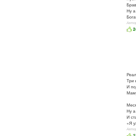
Бра
Ну а
Бога
Автор
2
Реал
Три 
И по
Маму
Меся
Ну а
И ст
«Я у
Автор
1