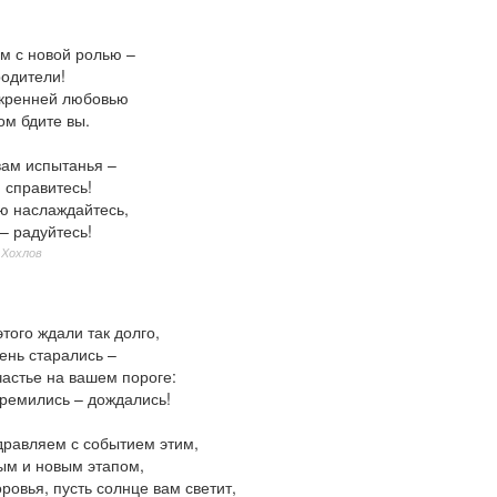
м с новой ролью –
родители!
скренней любовью
ом бдите вы.
вам испытанья –
 справитесь!
ю наслаждайтесь,
 – радуйтесь!
 Хохлов
этого ждали так долго,
ень старались –
частье на вашем пороге:
тремились – дождались!
дравляем с событием этим,
ым и новым этапом,
овья, пусть солнце вам светит,