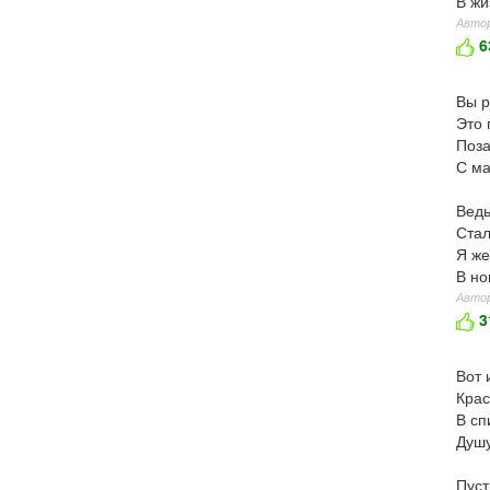
В жи
Автор
6
Вы р
Это 
Поза
С ма
Ведь
Стал
Я же
В но
Автор
3
Вот 
Крас
В сп
Душу
Пуст