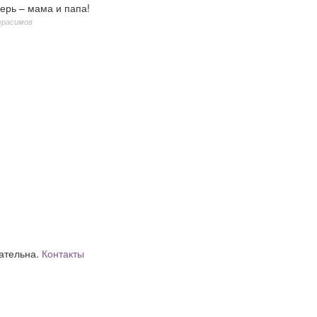
ерь – мама и папа!
ерасимов
зательна.
Контакты