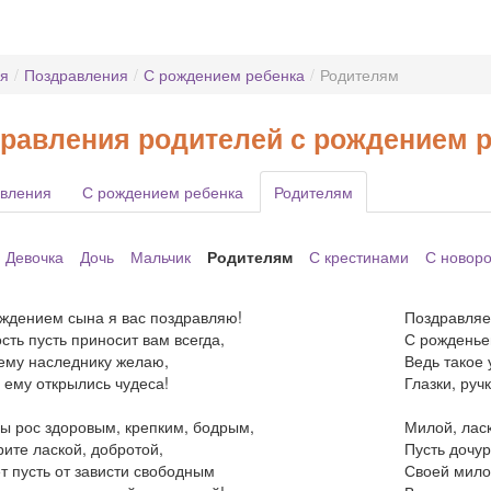
ая
/
Поздравления
/
С рождением ребенка
/
Родителям
равления родителей с рождением 
вления
С рождением ребенка
Родителям
Девочка
Дочь
Мальчик
Родителям
С крестинами
С новор
ждением сына я вас поздравляю!
Поздравляе
сть пусть приносит вам всегда,
С рожденье
му наследнику желаю,
Ведь такое 
 ему открылись чудеса!
Глазки, ручк
ы рос здоровым, крепким, бодрым,
Милой, лас
ите лаской, добротой,
Пусть дочур
т пусть от зависти свободным
Своей мило