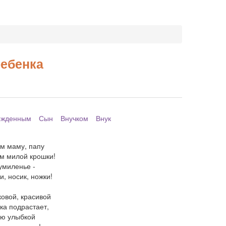
ребенка
ожденным
Сын
Внучком
Внук
м маму, папу
м милой крошки!
умиленье -
и, носик, ножки!
ковой, красивой
ка подрастает,
ю улыбкой