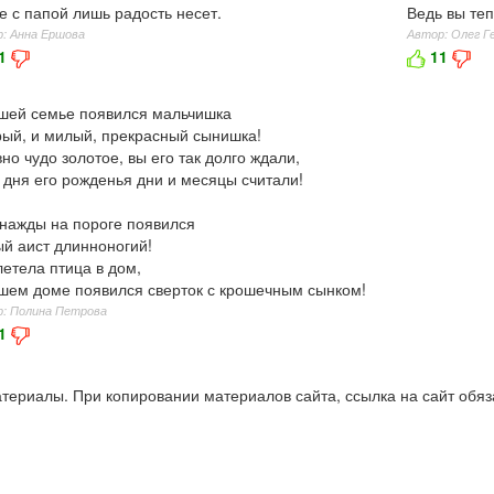
 с папой лишь радость несет.
Ведь вы теп
: Анна Ершова
Автор: Олег Г
1
11
шей семье появился мальчишка
ый, и милый, прекрасный сынишка!
но чудо золотое, вы его так долго ждали,
 дня его рожденья дни и месяцы считали!
нажды на пороге появился
й аист длинноногий!
етела птица в дом,
шем доме появился сверток с крошечным сынком!
: Полина Петрова
1
 материалы. При копировании материалов сайта, ссылка на сайт обя