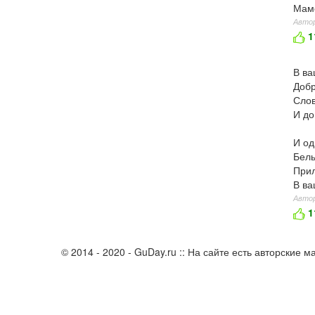
Маме
Автор
1
В ва
Добр
Слов
И до
И од
Белы
Прил
В ва
Автор
1
© 2014 - 2020 - GuDay.ru :: На сайте есть авторские