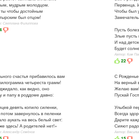
вым, мудрым молодцом.
Первенца. 
 ты чтобы достойным
Чтобы был 
тырским был отцом!
Замечатель
: Светлана Филиппова
4
Пусть болез
Злые пусть 
И над детск
Будет солн
Автор: Ким П
22
ьного счастья прибавилось вам
С Рожденье
килограмма четыреста грамм!
На верный в
джидало, как видно, оно
Желаю вам! 
 и папу в роддоме давно:
Пускай Госп
цев девять копило силенки,
Улыбкой пер
 потом завернулось в пеленки
Всегда здор
ало аукать на весь белый свет:
Дарите кажд
же здесь! А родителей нет!»
Сияют радос
: Александр Семёнов
Автор: Васили
5
15