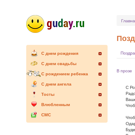
Главн
Позд
Поздра
С днем рождения
С днем свадьбы
В прозе
С рождением ребенка
С днем ангела
С Ро
Радо
Тосты
Ваше
Влюбленным
Чтоб
СМС
Чтоб
Одар
Буде