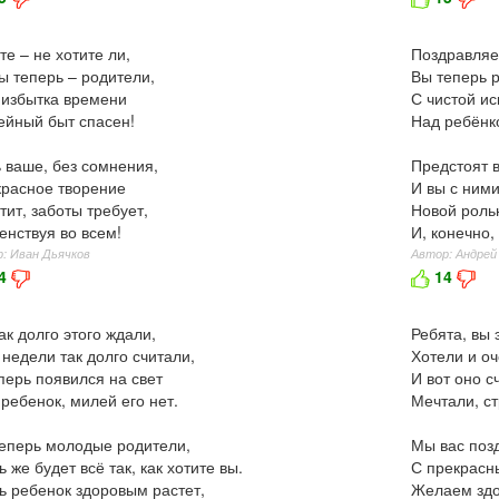
те – не хотите ли,
Поздравляе
ы теперь – родители,
Вы теперь 
 избытка времени
С чистой и
йный быт спасен!
Над ребёнк
 ваше, без сомнения,
Предстоят 
расное творение
И вы с ними
тит, заботы требует,
Новой роль
енствуя во всем!
И, конечно,
: Иван Дьячков
Автор: Андрей
4
14
ак долго этого ждали,
Ребята, вы 
 недели так долго считали,
Хотели и оч
перь появился на свет
И вот оно с
ребенок, милей его нет.
Мечтали, с
еперь молодые родители,
Мы вас поз
ь же будет всё так, как хотите вы.
С прекрасн
ь ребенок здоровым растет,
Желаем здор