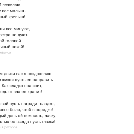
И пожелаю,
у вас малыш -
ный крепыш!
ни все минуют,
ветра не дуют.
ой головой
ечный покой!
анфилов
м дочки вас я поздравляю!
 жизни пусть ее направить
Как сладко она спит,
одь от зла ее хранит!
вой пусть наградит сладко,
овье было, чтоб в порядке!
ый день ей нежность, ласку,
тью ее всегда пусть глазки!
й Прохоров