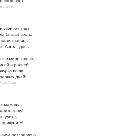
е согревает!
нисимова
и звонче птицы,
а благая весть,
ности границы,
я Ангел здесь.
ок в мире краше,
ливей и родней
чурка ваша -
 первых дней!
 Никифоров
 и мамаша,
арить кашу!
е учите,
 прикупите!
еньем поздравляю