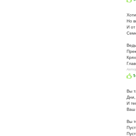
Хоти
Но в
И от
Семе
Ведь
Прек
Крях
Глав
Автор
1
Вы т
Дни,
И те
Ваш 
Вы т
Пуст
Пуст