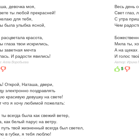
ша, девочка моя,
Весь день с
вете ты любой прекрасней!
Свет глаз,
желаю для тебя,
С утра приш
ы была улыбка ясной,
Чем радост
 расцветала красота,
Божественна
ы глаза твои искрились,
Мила ты, хо
ы заветная мечта
А на щеках 
ась. И радости явились!
И голос тво
: Алла Воробьева
Автор: Ирина 
5
ь! Открой, Наташа, двери,
ду электронно поздравлять
ю красивую девушку на свете!
т что я хочу любимой пожелать:
 ты всегда была как свежий ветер,
а, как белый парус на ветру.
 путь твой жизненный всегда был светел,
ю в губки, я тебя люблю!