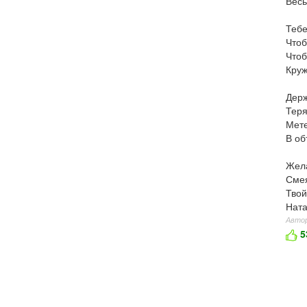
Весь
Тебе
Чтоб
Чтоб
Круж
Держ
Теря
Мете
В об
Жела
Смея
Твой
Ната
Автор
5