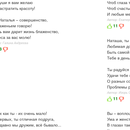
уши я вам желаю
Чтоб глаза 
астратить красоту!
Чтоб счасть
И любые ме
Наталья – совершенство,
Автор: Екате
аженьем говорю!
11
ь вам дарит жизнь блаженство,
са за вас молю!
Наташа, ты 
: Галина Андреева
Любимая до
3
Быть самой 
Тебе в ден
Ты радуйся 
Удачи тебе 
О разных с
Проблемы 
Автор: Игорь 
11
х как ты - их очень мало!
Вы – вопло
ервых, ты отличная подруга,
Ума и женс
давно мы дружим, всё бывало...
В глазах та