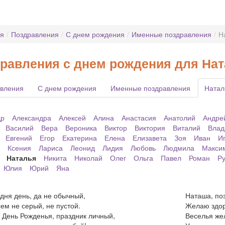
ая
/
Поздравления
/
С днем рождения
/
Именные поздравления
/
Н
равления с днем рождения для На
вления
С днем рождения
Именные поздравления
Натал
др
Александра
Алексей
Алина
Анастасия
Анатолий
Андре
Василий
Вера
Вероника
Виктор
Виктория
Виталий
Влад
Евгений
Егор
Екатерина
Елена
Елизавета
Зоя
Иван
И
Ксения
Лариса
Леонид
Лидия
Любовь
Людмила
Макси
Наталья
Никита
Николай
Олег
Ольга
Павел
Роман
Р
Юлия
Юрий
Яна
дня день, да не обычный,
Наташа, поз
ем не серый, не пустой.
Желаю здоро
 День Рожденья, праздник личный,
Веселья же