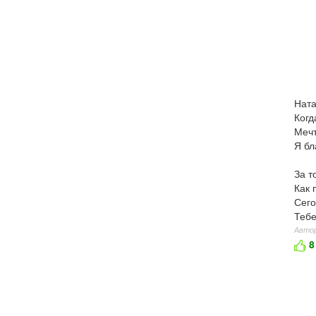
Ната
Когд
Мечт
Я бл
За т
Как 
Сего
Тебе
Автор
8