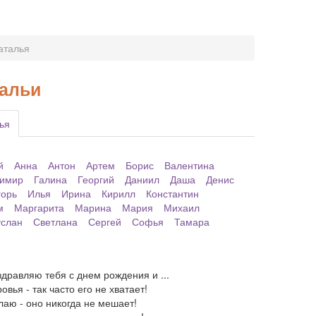
аталья
тальи
ья
й
Анна
Антон
Артем
Борис
Валентина
имир
Галина
Георгий
Даниил
Даша
Денис
горь
Илья
Ирина
Кирилл
Константин
м
Маргарита
Марина
Мария
Михаил
услан
Светлана
Сергей
Софья
Тамара
дравляю тебя с днем рождения и ...
вья - так часто его не хватает!
лаю - оно никогда не мешает!