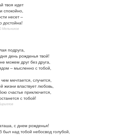
й твоя идет
и спокойно,
сти несет –
о достойна!
й Мельников
лая подруга,
дня день рожденья твой!
не можем друг без друга,
ядом – мысленно с тобой,
о чем мечтается, случится,
ей жизни властвует любовь,
бою счастье приключится,
останется с тобой!
Кириллов
таша, с днем рожденья!
б был над тобой небосвод голубой,