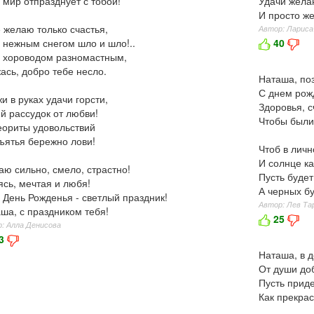
 мир отпразднует с тобой!
Удачи желаю
И просто же
 желаю только счастья,
Автор: Лариса
 нежным снегом шло и шло!..
40
 хороводом разномастным,
ась, добро тебе несло.
Наташа, по
С днем рож
и в руках удачи горсти,
Здоровья, с
й рассудок от любви!
Чтобы были
ориты удовольствий
ъятья бережно лови!
Чтоб в личн
И солнце к
ю сильно, смело, страстно!
Пусть будет
сь, мечтая и любя!
А черных бу
 День Рожденья - светлый праздник!
Автор: Лев Та
ша, с праздником тебя!
25
: Алла Денисова
3
Наташа, в 
От души до
Пусть приде
Как прекрас