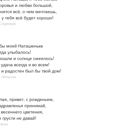
доровья и любви большой,
нится всё, о чем мечтаешь,
 у тебя всё будет хорошо!
 Стрелков
бы моей Наташеньке
гда улыбалось!
прошли и солнце смеялось!
 удача всегда и во всем!
 и радостен был бы твой дом!
а Петухов
ая, привет, с рожденьем,
оздравленья принимай,
 весеннего цветения,
 грусти не давай!
Ильин