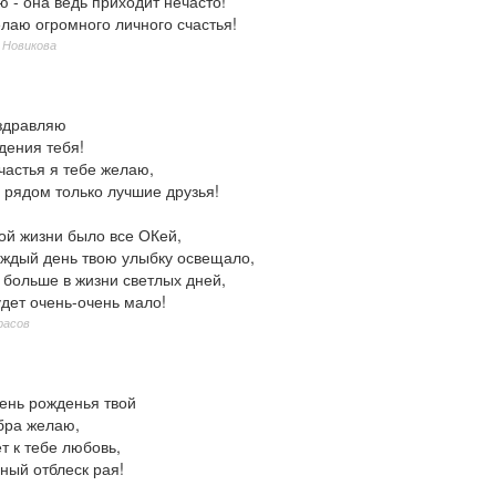
 - она ведь приходит нечасто!
лаю огромного личного счастья!
 Новикова
здравляю
дения тебя!
частья я тебе желаю,
 рядом только лучшие друзья!
ой жизни было все ОКей,
аждый день твою улыбку освещало,
 больше в жизни светлых дней,
дет очень-очень мало!
расов
день рожденья твой
бра желаю,
т к тебе любовь,
ный отблеск рая!