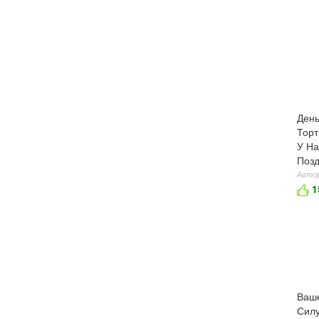
День
Торт
У На
Позд
Автор
1
Ваше
Силу