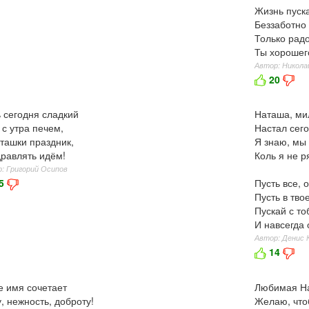
Жизнь пуска
Беззаботно 
Только радо
Ты хорошег
Автор: Никола
20
 сегодня сладкий
Наташа, ми
 с утра печем,
Настал сего
ташки праздник,
Я знаю, мы 
равлять идём!
Коль я не р
: Григорий Осипов
5
Пусть все, 
Пусть в тво
Пускай с то
И навсегда 
Автор: Денис 
14
 имя сочетает
Любимая На
, нежность, доброту!
Желаю, что