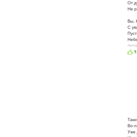
От д
Не р
Вы, 
С ув
Пуст
Небе
Автор
1
Таки
Во-п
Уже 