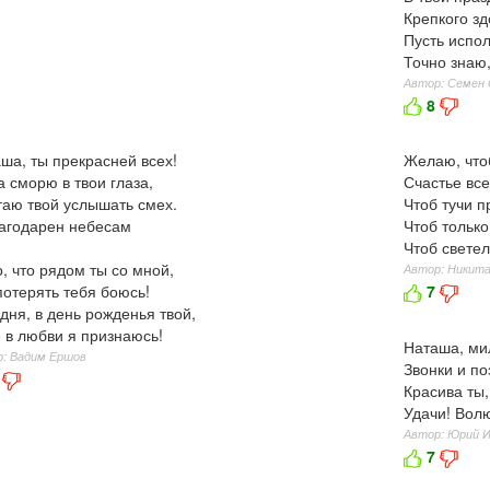
Крепкого з
Пусть испол
Точно знаю,
Автор: Семен
8
ша, ты прекрасней всех!
Желаю, что
а сморю в твои глаза,
Счастье все
аю твой услышать смех.
Чтоб тучи 
агодарен небесам
Чтоб только
Чтоб светел
о, что рядом ты со мной,
Автор: Никит
потерять тебя боюсь!
7
дня, в день рожденья твой,
 в любви я признаюсь!
Наташа, мил
: Вадим Ершов
Звонки и п
Красива ты,
Удачи! Волю
Автор: Юрий 
7