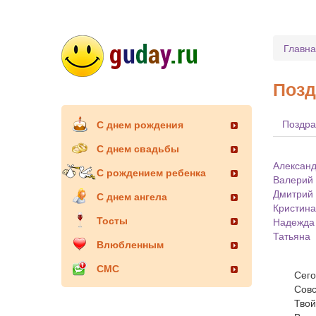
Главн
Позд
Поздра
С днем рождения
С днем свадьбы
Алексан
С рождением ребенка
Валерий
Дмитрий
С днем ангела
Кристина
Тосты
Надежда
Татьяна
Влюбленным
СМС
Сего
Совс
Твой