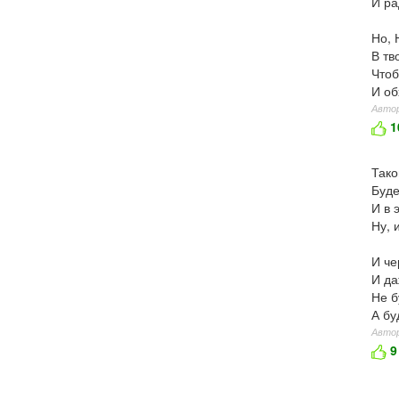
И ра
Но, 
В тв
Чтоб
И об
Автор
1
Тако
Буде
И в 
Ну, 
И че
И да
Не б
А бу
Автор
9