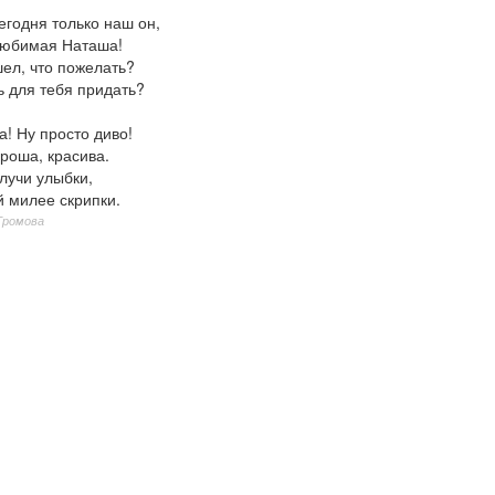
егодня только наш он,
 любимая Наташа!
ел, что пожелать?
ь для тебя придать?
! Ну просто диво!
роша, красива.
лучи улыбки,
й милее скрипки.
Громова