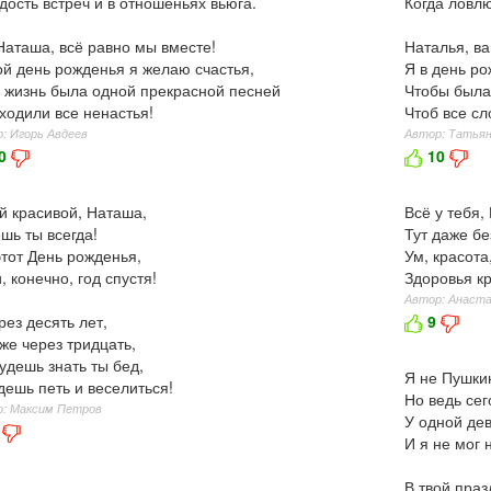
дость встреч и в отношеньях вьюга.
Когда ловл
Наташа, всё равно мы вместе!
Наталья, ва
ой день рожденья я желаю счастья,
Я в день р
 жизнь была одной прекрасной песней
Чтобы была
ходили все ненастья!
Чтоб все с
: Игорь Авдеев
Автор: Татьян
0
10
й красивой, Наташа,
Всё у тебя,
шь ты всегда!
Тут даже бе
этот День рожденья,
Ум, красота
и, конечно, год спустя!
Здоровья кр
Автор: Анаста
рез десять лет,
9
же через тридцать,
удешь знать ты бед,
Я не Пушки
дешь петь и веселиться!
Но ведь сег
: Максим Петров
У одной де
И я не мог 
В твой праз