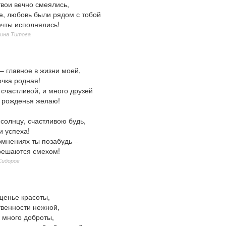
твои вечно смеялись,
е, любовь были рядом с тобой
чты исполнялись!
рина Титова
– главное в жизни моей,
чка родная!
счастливой, и много друзей
ь рожденья желаю!
солнцу, счастливою будь,
и успеха!
омнениях ты позабудь –
решаются смехом!
Сидоров
щенье красоты,
твенности нежной,
к много доброты,