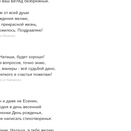
ю ваш взгляд безбрежный.
м от всей души
ождения желаю,
 прекрасной жизнь,
ложилось. Поздравляю!
а Волкова
 Наташа, будет хорошо!
з вопросов, точно знаю,
, манеры - всё судьбой дано,
епкого и счастья пожелаю!
сия Комарова
н и даже не Есенин,
одня в день весенний
вчонки День рожденья,
не написать стихотворенья:
дник, Наташа, я тебе желаю