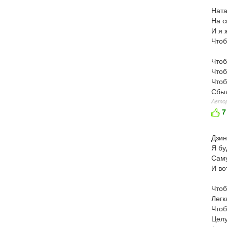
Ната
На с
И я 
Чтоб
Чтоб
Чтоб
Чтоб
Сбыл
Автор
7
Дзин
Я бу
Саму
И во
Чтоб
Легк
Чтоб
Целу