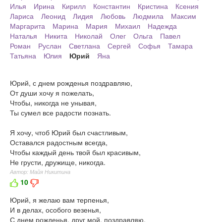
Илья
Ирина
Кирилл
Константин
Кристина
Ксения
Лариса
Леонид
Лидия
Любовь
Людмила
Максим
Маргарита
Марина
Мария
Михаил
Надежда
Наталья
Никита
Николай
Олег
Ольга
Павел
Роман
Руслан
Светлана
Сергей
Софья
Тамара
Татьяна
Юлия
Юрий
Яна
Юрий, с днем рожденья поздравляю,
От души хочу я пожелать,
Чтобы, никогда не унывая,
Ты сумел все радости познать.
Я хочу, чтоб Юрий был счастливым,
Оставался радостным всегда,
Чтобы каждый день твой был красивым,
Не грусти, дружище, никогда.
Автор: Майя Никитина
10
Юрий, я желаю вам терпенья,
И в делах, особого везенья,
С днем рожденья, друг мой, поздравляю,