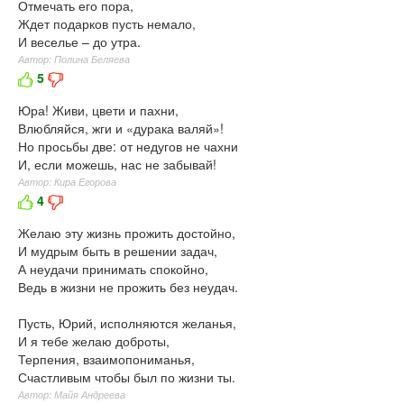
Отмечать его пора,
Ждет подарков пусть немало,
И веселье – до утра.
Автор: Полина Беляева
5
Юра! Живи, цвети и пахни,
Влюбляйся, жги и «дурака валяй»!
Но просьбы две: от недугов не чахни
И, если можешь, нас не забывай!
Автор: Кира Егорова
4
Желаю эту жизнь прожить достойно,
И мудрым быть в решении задач,
А неудачи принимать спокойно,
Ведь в жизни не прожить без неудач.
Пусть, Юрий, исполняются желанья,
И я тебе желаю доброты,
Терпения, взаимопониманья,
Счастливым чтобы был по жизни ты.
Автор: Майя Андреева