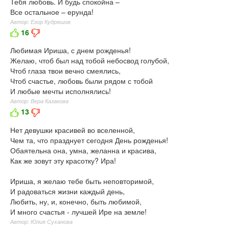
Тебя любовь. И будь спокойна –
Все остальное – ерунда!
Автор: Егор Кудряшов
16
Любимая Ириша, с днем рожденья!
Желаю, чтоб был над тобой небосвод голубой,
Чтоб глаза твои вечно смеялись,
Чтоб счастье, любовь были рядом с тобой
И любые мечты исполнялись!
Автор: Вера Казакова
13
Нет девушки красивей во вселенной,
Чем та, что празднует сегодня День рожденья!
Обаятельна она, умна, желанна и красива,
Как же зовут эту красотку? Ира!
Ириша, я желаю тебе быть неповторимой,
И радоваться жизни каждый день,
Любить, ну, и, конечно, быть любимой,
И много счастья - лучшей Ире на земле!
Автор: Юлия Суханова