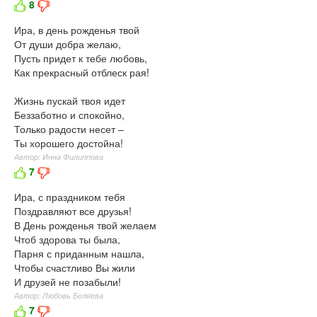
8
Ира, в день рожденья твой
От души добра желаю,
Пусть придет к тебе любовь,
Как прекрасный отблеск рая!
Жизнь пускай твоя идет
Беззаботно и спокойно,
Только радости несет –
Ты хорошего достойна!
Автор: Инна Филиппова
7
Ира, с праздником тебя
Поздравляют все друзья!
В День рожденья твой желаем
Чтоб здорова ты была,
Парня с приданным нашла,
Чтобы счастливо Вы жили
И друзей не позабыли!
Автор: Любовь Беляева
7