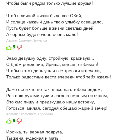
Чтобы были рядом только лучшие друзья!
Чтоб в личной жизни было все ОКей,
И солнце каждый день твою улыбку освещало,
Пусть будет больше в жизни светлых дней,
А черных будет очень-очень мало!
Автор: Степан Потапов
5
Знаю девушку одну, стройную, красивую...
С Днём рождения, Ириша, милая, любимая!
Чтобы в этот день ушли все тревоги и печали,
Только радостные вести впереди чтоб тебя ждали!
Даже если что не так, я всегда с тобою рядом,
Разгоню руками тучи и согрею нежным взглядом,
Это смс пишу и предвкушаю нашу встречу,
Готовься, милая, сегодня обещаю жаркий вечер!
Автор: Екатерина Тарасова
5
Ирочка, ты верная подруга,
Ты жена чудесная и мать,