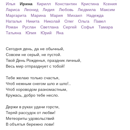
Илья
Ирина
Кирилл
Константин
Кристина
Ксения
Лариса
Леонид
Лидия
Любовь
Людмила
Максим
Маргарита
Марина
Мария
Михаил
Надежда
Наталья
Никита
Николай
Олег
Ольга
Павел
Роман
Руслан
Светлана
Сергей
Софья
Тамара
Татьяна
Юлия
Юрий
Яна
Сегодня день, да не обычный,
Совсем не серый, не пустой.
Твой День Рожденья, праздник личный,
Весь мир отпразднует с тобой!
Тебе желаю только счастья,
Чтоб нежным снегом шло и шло!..
Чтоб хороводом разномастным,
Кружась, добро тебе несло.
Держи в руках удачи горсти,
Теряй рассудок от любви!
Метеориты удовольствий
В объятья бережно лови!