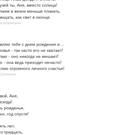
узей ты, Аня, вместо солнца!
лаем в жизни меньше плакать,
ещать, как свет в оконце.
а Кудрявцева
вляю тебя с днем рождения и ...
вья - так часто его не хватает!
лаю - оно никогда не мешает!
 - она ведь приходит нечасто!
лаю огромного личного счастья!
 Ситников
вой, Аня,
сегда!
нь рожденья,
но, год спустя!
ять лет,
з тридцать,