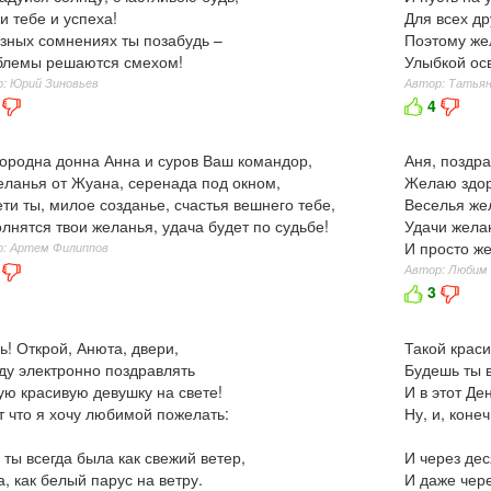
и тебе и успеха!
Для всех др
зных сомнениях ты позабудь –
Поэтому же
блемы решаются смехом!
Улыбкой осв
: Юрий Зиновьев
Автор: Татьян
4
ородна донна Анна и суров Ваш командор,
Аня, поздра
ланья от Жуана, серенада под окном,
Желаю здоро
ети ты, милое созданье, счастья вешнего тебе,
Веселья же
лнятся твои желанья, удача будет по судьбе!
Удачи желаю
И просто же
: Артем Филиппов
Автор: Любим
3
ь! Открой, Анюта, двери,
Такой краси
ду электронно поздравлять
Будешь ты в
ю красивую девушку на свете!
И в этот Де
т что я хочу любимой пожелать:
Ну, и, конеч
 ты всегда была как свежий ветер,
И через дес
а, как белый парус на ветру.
И даже чере