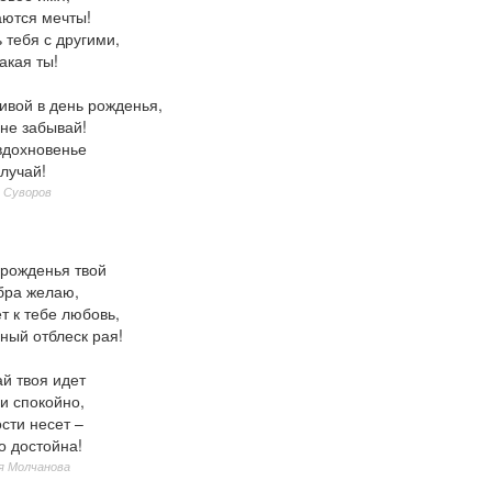
аются мечты!
 тебя с другими,
акая ты!
ивой в день рожденья,
не забывай!
вдохновенье
лучай!
 Суворов
 рожденья твой
бра желаю,
т к тебе любовь,
ный отблеск рая!
й твоя идет
и спокойно,
сти несет –
о достойна!
я Молчанова