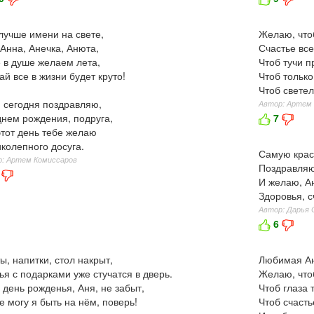
лучше имени на свете,
Желаю, что
Анна, Анечка, Анюта,
Счастье все
 в душе желаем лета,
Чтоб тучи 
ай все в жизни будет круто!
Чтоб только
Чтоб светел
 сегодня поздравляю,
Автор: Артем
днем рождения, подруга,
7
этот день тебе желаю
колепного досуга.
Самую крас
: Артем Комиссаров
Поздравляю
И желаю, Ан
Здоровья, с
Автор: Дарья 
6
ы, напитки, стол накрыт,
Любимая Ан
ья с подарками уже стучатся в дверь.
Желаю, что
 день рожденья, Аня, не забыт,
Чтоб глаза 
е могу я быть на нём, поверь!
Чтоб счасть