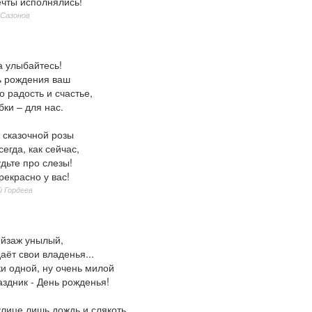
чты исполнялись!
 Сазонов
а улыбайтесь!
ь рождения ваш
о радость и счастье,
ки – для нас.
 сказочной розы
сегда, как сейчас,
дьте про слезы!
рекрасно у вас!
й Гордеев
ейзаж унылый,
аёт свои владенья...
и одной, ну очень милой
здник - День рожденья!
улице лишь дождь и слякоть,