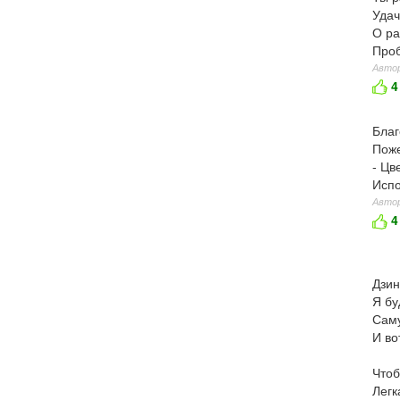
Удач
О ра
Про
Автор
4
Благ
Поже
- Цв
Испо
Автор
4
Дзин
Я бу
Саму
И во
Чтоб
Легк