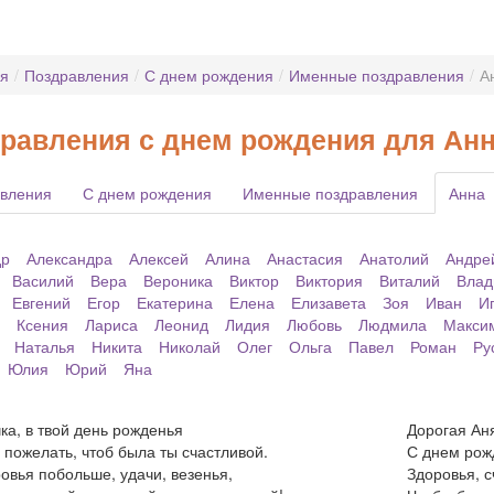
ая
/
Поздравления
/
С днем рождения
/
Именные поздравления
/
А
равления с днем рождения для Ан
вления
С днем рождения
Именные поздравления
Анна
др
Александра
Алексей
Алина
Анастасия
Анатолий
Андре
Василий
Вера
Вероника
Виктор
Виктория
Виталий
Влад
Евгений
Егор
Екатерина
Елена
Елизавета
Зоя
Иван
И
Ксения
Лариса
Леонид
Лидия
Любовь
Людмила
Макси
Наталья
Никита
Николай
Олег
Ольга
Павел
Роман
Ру
Юлия
Юрий
Яна
ка, в твой день рожденья
Дорогая Ан
 пожелать, чтоб была ты счастливой.
С днем рож
овья побольше, удачи, везенья,
Здоровья, с