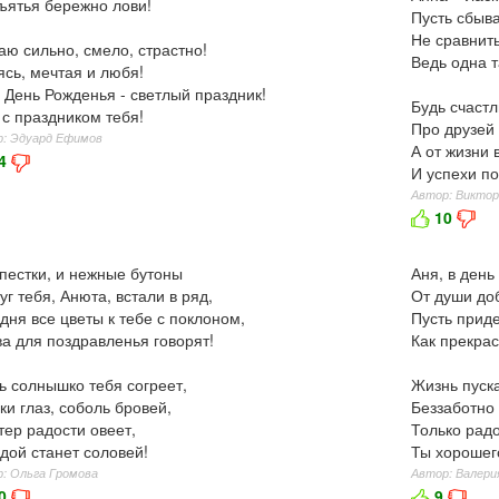
ъятья бережно лови!
Пусть сбыв
Не сравнить
ю сильно, смело, страстно!
Ведь одна т
сь, мечтая и любя!
 День Рожденья - светлый праздник!
Будь счастл
 с праздником тебя!
Про друзей 
: Эдуард Ефимов
А от жизни 
4
И успехи по
Автор: Виктор
10
пестки, и нежные бутоны
Аня, в день
уг тебя, Анюта, встали в ряд,
От души до
дня все цветы к тебе с поклоном,
Пусть приде
а для поздравленья говорят!
Как прекрас
ь солнышко тебя согреет,
Жизнь пуска
ки глаз, соболь бровей,
Беззаботно 
тер радости овеет,
Только радо
дой станет соловей!
Ты хорошег
: Ольга Громова
Автор: Валери
0
9