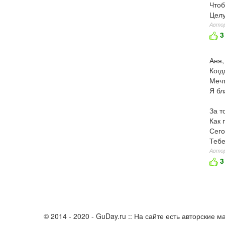
Чтоб
Целу
Автор
3
Аня,
Когд
Мечт
Я бл
За т
Как 
Сего
Тебе
Автор
3
© 2014 - 2020 - GuDay.ru :: На сайте есть авторские