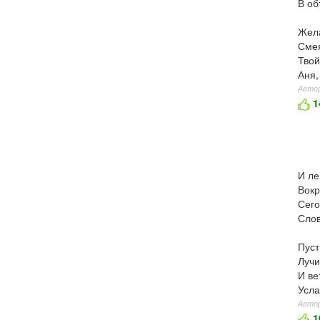
В об
Жела
Смея
Твой
Аня,
Автор
1
И ле
Вокр
Сего
Слов
Пуст
Лучи
И ве
Усла
Автор
1