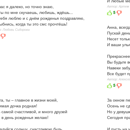
И любые ме
ас я далеко, но точно знаю,
Автор: Артем
ты по мне скучаешь, любишь, ждёшь...
5
тебя люблю и с днём рожденья поздравляю,
ыбнись, когда ты это смс прочтёшь!
Анна, всегд
: Любовь Сидорова
Пускай ден
Несет тольк
И ваши улыб
Прекраснее
Вы будьте в
Навеки забу
Все будет п
Автор: Алексе
5
а, ты – главное в жизни моей,
За окном п
мая дочка родная!
Осень не сд
 самой счастливой, и много друзей
Но у девушк
 в день рожденья желаю!
Сегодня пра
адуйся солнцу, счастливою будь,
И пусть на 