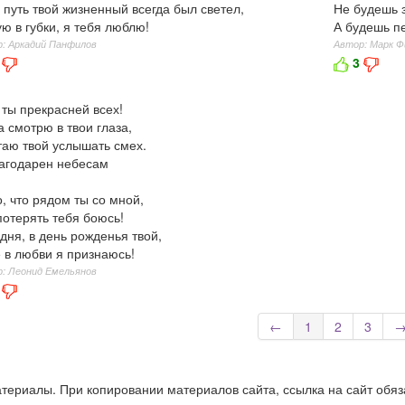
 путь твой жизненный всегда был светел,
Не будешь з
ю в губки, я тебя люблю!
А будешь пе
: Аркадий Панфилов
Автор: Марк Ф
3
 ты прекрасней всех!
а смотрю в твои глаза,
аю твой услышать смех.
агодарен небесам
о, что рядом ты со мной,
потерять тебя боюсь!
дня, в день рожденья твой,
 в любви я признаюсь!
: Леонид Емельянов
←
1
2
3
 материалы. При копировании материалов сайта, ссылка на сайт обя