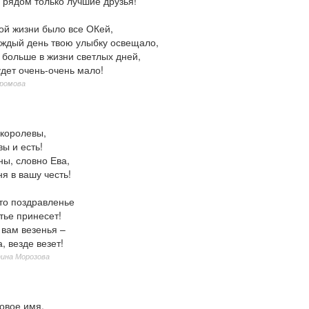
 рядом только лучшие друзья!
ой жизни было все ОКей,
аждый день твою улыбку освещало,
 больше в жизни светлых дней,
дет очень-очень мало!
Громова
 королевы,
вы и есть!
ны, словно Ева,
я в вашу честь!
это поздравленье
тье принесет!
вам везенья –
, везде везет!
ина Морозова
овое имя,