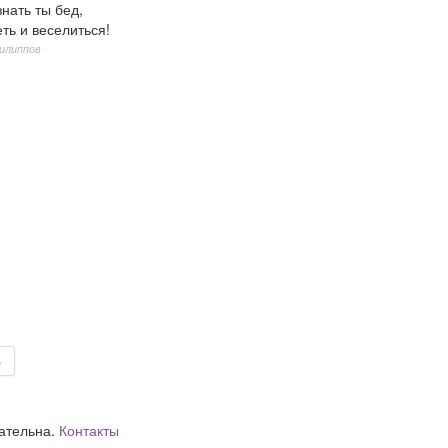
нать ты бед,
ть и веселиться!
илиппов
→
зательна.
Контакты