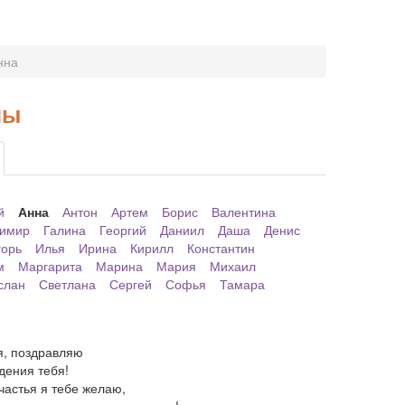
нна
ны
й
Анна
Антон
Артем
Борис
Валентина
имир
Галина
Георгий
Даниил
Даша
Денис
горь
Илья
Ирина
Кирилл
Константин
м
Маргарита
Марина
Мария
Михаил
слан
Светлана
Сергей
Софья
Тамара
я, поздравляю
дения тебя!
частья я тебе желаю,