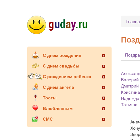
Главн
Позд
Поздра
С днем рождения
С днем свадьбы
Алексан
С рождением ребенка
Валерий
Дмитрий
С днем ангела
Кристина
Тосты
Надежда
Татьяна
Влюбленным
СМС
Анеч
Хочу
Здор