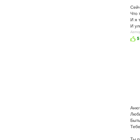
Сейч
Что 
И я 
И ул
Автор
5
Анют
Люби
Быть
Тебе
Ты р