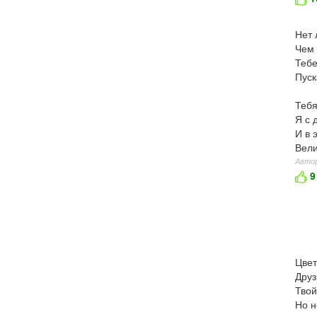
Нет 
Чем 
Тебе
Пуск
Тебя
Я с 
И в 
Вели
Автор
9
Цвет
Друз
Твой
Но н