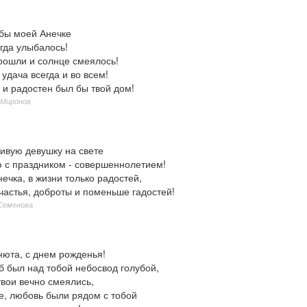
бы моей Анечке
гда улыбалось!
прошли и солнце смеялось!
 удача всегда и во всем!
 и радостен был бы твой дом!
 Миронов
ивую девушку на свете
 с праздником - совершеннолетием!
ечка, в жизни только радостей,
частья, доброты и поменьше гадостей!
Семенова
юта, с днем рожденья!
б был над тобой небосвод голубой,
твои вечно смеялись,
е, любовь были рядом с тобой