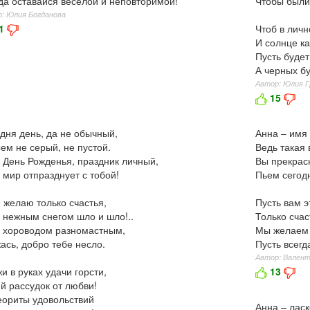
да оставайся веселой и неповторимой!
Чтобы были
: Юлия Богданова
1
Чтоб в личн
И солнце к
Пусть будет
А черных бу
Автор: Юлия 
15
дня день, да не обычный,
Анна – имя
ем не серый, не пустой.
Ведь такая 
 День Рожденья, праздник личный,
Вы прекрас
 мир отпразднует с тобой!
Пьем сегодн
 желаю только счастья,
Пусть вам 
 нежным снегом шло и шло!..
Только счас
 хороводом разномастным,
Мы желаем 
ась, добро тебе несло.
Пусть всегда
Автор: Валент
и в руках удачи горсти,
13
й рассудок от любви!
ориты удовольствий
Анна – ласк