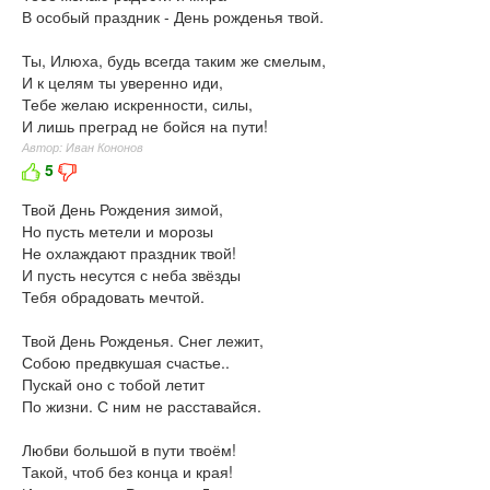
В особый праздник - День рожденья твой.
Ты, Илюха, будь всегда таким же смелым,
И к целям ты уверенно иди,
Тебе желаю искренности, силы,
И лишь преград не бойся на пути!
Автор: Иван Кононов
5
Твой День Рождения зимой,
Но пусть метели и морозы
Не охлаждают праздник твой!
И пусть несутся с неба звёзды
Тебя обрадовать мечтой.
Твой День Рожденья. Снег лежит,
Собою предвкушая счастье..
Пускай оно с тобой летит
По жизни. С ним не расставайся.
Любви большой в пути твоём!
Такой, чтоб без конца и края!