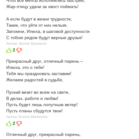
Чтоб все мечты исполнились быстрее,
Жар-птицу удачи за хвост поймать!
А если будут в жизни трудности,
Такие, что уйти от них нельзя,
Запомни, Илюха, в шаговой доступности
С тобою рядом будут верные друзья!
Автор: Артем Муравьёв
2
Прекрасный друг, отличный парень –
Илюха, это о тебе!
Тебя мы праздновать заставим!
Желаем радостей в судьбе,
Пускай везет во всем на свете,
В делах, работе и любви!
Пусть будет лишь попутным ветер!
Пусть планы сбудутся твои!
Автор: Ксения Матвеева
2
Отличный друг, прекрасный парень,