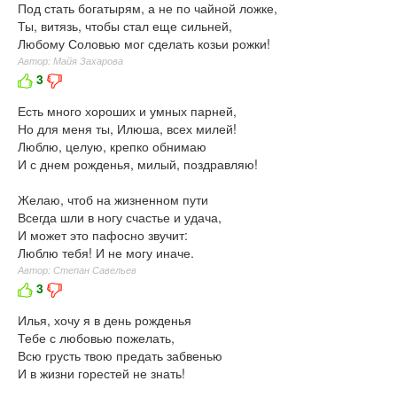
Под стать богатырям, а не по чайной ложке,
Ты, витязь, чтобы стал еще сильней,
Любому Соловью мог сделать козьи рожки!
Автор: Майя Захарова
3
Есть много хороших и умных парней,
Но для меня ты, Илюша, всех милей!
Люблю, целую, крепко обнимаю
И с днем рожденья, милый, поздравляю!
Желаю, чтоб на жизненном пути
Всегда шли в ногу счастье и удача,
И может это пафосно звучит:
Люблю тебя! И не могу иначе.
Автор: Степан Савельев
3
Илья, хочу я в день рожденья
Тебе с любовью пожелать,
Всю грусть твою предать забвенью
И в жизни горестей не знать!