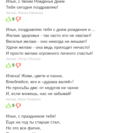
Илья, с твоим Рожденья Днем
Тебя сегодня поздравляю!
Автор: Жанна Ефимова
5
Илья, поздравляю тебя с днем рождения и ...
Желаю здоровья - так часто его не хватает!
Веселья желаю - оно никогда не мешает!
Удачи желаю - она ведь приходит нечасто!
И просто желаю огромного личного счастья!
Автор: Петр Одинцов
5
Илюха! Живи, цвети и пахни,
Влюбляйся, жги и «дурака валяй»!
Но просьбы две: от недугов не чахни
И, если можешь, нас не забывай!
Автор: Вера Лазарева
5
Илья, с праздником тебя!
Еще на год ты старше стал,
Но это все фигня,