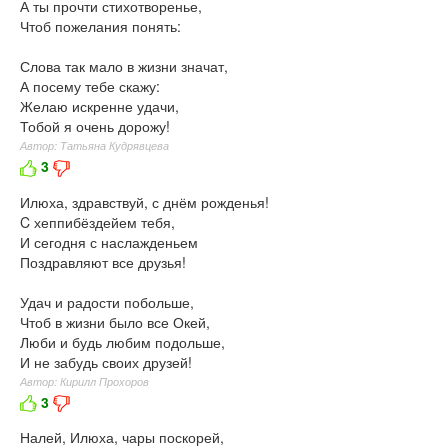
А ты прочти стихотворенье,
Чтоб пожелания понять:
Слова так мало в жизни значат,
А посему тебе скажу:
Желаю искренне удачи,
Тобой я очень дорожу!
Автор: Татьяна Кудрявцева
3
Илюха, здравствуй, с днём рожденья!
C хеппибёздейем тебя,
И сегодня с наслажденьем
Поздравляют все друзья!
Удач и радости побольше,
Чтоб в жизни было все Окей,
Люби и будь любим подольше,
И не забудь своих друзей!
Автор: Кирилл Прохоров
3
Налей, Илюха, чары поскорей,