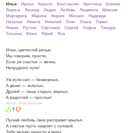
Илья
Ирина
Кирилл
Константин
Кристина
Ксения
Лариса
Леонид
Лидия
Любовь
Людмила
Максим
Маргарита
Марина
Мария
Михаил
Надежда
Наталья
Никита
Николай
Олег
Ольга
Павел
Роман
Руслан
Светлана
Сергей
Софья
Тамара
Татьяна
Юлия
Юрий
Яна
Илья, цветистой речью
Мы говорим, прости,
Если уж счастья — вечно,
Нетрудного пути!
Уж если сил — безмерных,
А денег — золотых,
Друзей — лишь старых, верных,
А радостей — простых!
Автор: Петр Михайлов
7
Пускай любовь свои расправит крылья,
А счастье пусть накроет с головой.
Тебе желаю радости и мира