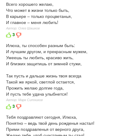
Всего хорошего желаю,
Что может в жизни только быть,
В карьере – только процветанья,
И главное – меня любить!
Автор: Олег Шашков
3
Илюха, ты способен разным быть:
И лучшим другом, и прекрасным мужем,
Умеешь ты любить, красиво жить,
И близких защитишь от зимней стужи,
Так пусть и дальше жизнь твоя всегда
Такой же яркой, светлой остается,
Прожить желаю долгие года,
И пусть тебе удача улыбнется!
Автор: Марк Ситников
3
Тебя поздравляют сегодня, Илюха,
Понятно – ведь твой день рожденья настал!
Прими поздравленья от верного друга,
Желаю тебе, чтоб счастливым ты стал!