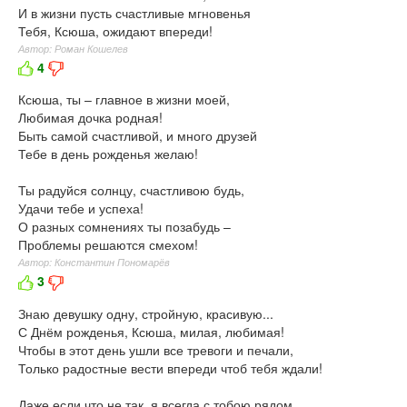
И в жизни пусть счастливые мгновенья
Тебя, Ксюша, ожидают впереди!
Автор: Роман Кошелев
4
Ксюша, ты – главное в жизни моей,
Любимая дочка родная!
Быть самой счастливой, и много друзей
Тебе в день рожденья желаю!
Ты радуйся солнцу, счастливою будь,
Удачи тебе и успеха!
О разных сомнениях ты позабудь –
Проблемы решаются смехом!
Автор: Константин Пономарёв
3
Знаю девушку одну, стройную, красивую...
С Днём рожденья, Ксюша, милая, любимая!
Чтобы в этот день ушли все тревоги и печали,
Только радостные вести впереди чтоб тебя ждали!
Даже если что не так, я всегда с тобою рядом,