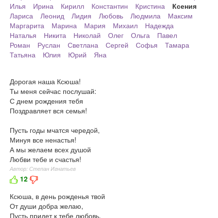
Илья
Ирина
Кирилл
Константин
Кристина
Ксения
Лариса
Леонид
Лидия
Любовь
Людмила
Максим
Маргарита
Марина
Мария
Михаил
Надежда
Наталья
Никита
Николай
Олег
Ольга
Павел
Роман
Руслан
Светлана
Сергей
Софья
Тамара
Татьяна
Юлия
Юрий
Яна
Дорогая наша Ксюша!
Ты меня сейчас послушай:
С днем рождения тебя
Поздравляет вся семья!
Пусть годы мчатся чередой,
Минуя все ненастья!
А мы желаем всех душой
Любви тебе и счастья!
Автор: Степан Игнатьев
12
Ксюша, в день рожденья твой
От души добра желаю,
Пусть придет к тебе любовь,