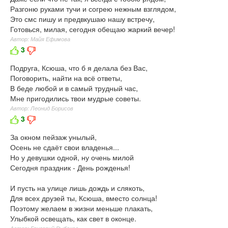
Разгоню руками тучи и согрею нежным взглядом,
Это смс пишу и предвкушаю нашу встречу,
Готовься, милая, сегодня обещаю жаркий вечер!
Автор: Майя Ефимова
3
Подруга, Ксюша, что б я делала без Вас,
Поговорить, найти на всё ответы,
В беде любой и в самый трудный час,
Мне пригодились твои мудрые советы.
Автор: Леонид Борисов
3
За окном пейзаж унылый,
Осень не сдаёт свои владенья...
Но у девушки одной, ну очень милой
Сегодня праздник - День рожденья!
И пусть на улице лишь дождь и слякоть,
Для всех друзей ты, Ксюша, вместо солнца!
Поэтому желаем в жизни меньше плакать,
Улыбкой освещать, как свет в оконце.