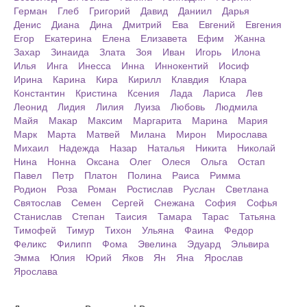
Герман
Глеб
Григорий
Давид
Даниил
Дарья
Денис
Диана
Дина
Дмитрий
Ева
Евгений
Евгения
Егор
Екатерина
Елена
Елизавета
Ефим
Жанна
Захар
Зинаида
Злата
Зоя
Иван
Игорь
Илона
Илья
Инга
Инесса
Инна
Иннокентий
Иосиф
Ирина
Карина
Кира
Кирилл
Клавдия
Клара
Константин
Кристина
Ксения
Лада
Лариса
Лев
Леонид
Лидия
Лилия
Луиза
Любовь
Людмила
Майя
Макар
Максим
Маргарита
Марина
Мария
Марк
Марта
Матвей
Милана
Мирон
Мирослава
Михаил
Надежда
Назар
Наталья
Никита
Николай
Нина
Нонна
Оксана
Олег
Олеся
Ольга
Остап
Павел
Петр
Платон
Полина
Раиса
Римма
Родион
Роза
Роман
Ростислав
Руслан
Светлана
Святослав
Семен
Сергей
Снежана
София
Софья
Станислав
Степан
Таисия
Тамара
Тарас
Татьяна
Тимофей
Тимур
Тихон
Ульяна
Фаина
Федор
Феликс
Филипп
Фома
Эвелина
Эдуард
Эльвира
Эмма
Юлия
Юрий
Яков
Ян
Яна
Ярослав
Ярослава