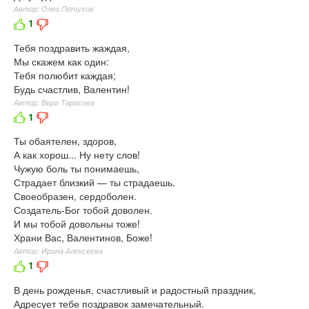
Автор: Олег Петухов
1
Тебя поздравить жаждая,
Мы скажем как один:
Тебя полюбит каждая;
Будь счастлив, Валентин!
Автор: Вера Тарасова
1
Ты обаятелен, здоров,
А как хорош... Ну нету слов!
Чужую боль ты понимаешь,
Страдает близкий — ты страдаешь.
Своеобразен, сердоболен.
Создатель-Бог тобой доволен.
И мы тобой довольны тоже!
Храни Вас, Валентинов, Боже!
Автор: Ирина Алексеева
1
В день рожденья, счастливый и радостный праздник,
Адресует тебе поздравок замечательный.