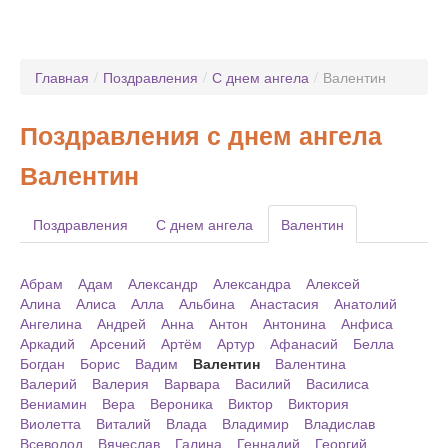
Главная
/
Поздравления
/
С днем ангела
/
Валентин
Поздравления с днем ангела
Валентин
Поздравления
С днем ангела
Валентин
Абрам
Адам
Александр
Александра
Алексей
Алина
Алиса
Алла
Альбина
Анастасия
Анатолий
Ангелина
Андрей
Анна
Антон
Антонина
Анфиса
Аркадий
Арсений
Артём
Артур
Афанасий
Белла
Богдан
Борис
Вадим
Валентин
Валентина
Валерий
Валерия
Варвара
Василий
Василиса
Вениамин
Вера
Вероника
Виктор
Виктория
Виолетта
Виталий
Влада
Владимир
Владислав
Всеволод
Вячеслав
Галина
Геннадий
Георгий