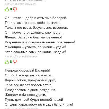
Автор: Михаил Фомичёв
8
Общителен, добр и отзывчив Валерий.
Горит, как огонь он, себя не жалея.
Талант его всем, безусловно, известен.
Он, кроме того, удивительно честен.
Желаю Валерию благ непременно!
Встречать и исследовать тайны Вселенной!
У женщин – успеха, по жизни – удачи!
Чтоб сложные сами решались задачи!
Автор: Дмитрий Калинин
8
Непредсказуемый Валерий!
С тобой всегда так интересно.
Хорош собой, прекрасный друг,
Тебя все любят повсеместно!
Поздравляем с днем рождения,
Желаем в бизнесе удачи.
Пусть дом твой будет полной чашей
С таким характером не может быть иначе!
Автор: Григорий Кириллов