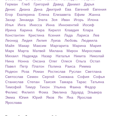
Герман
Глеб
Григорий
Давид
Даниил
Дарья
Денис
Диана
Дина
Дмитрий
Ева
Евгений
Евгения
Егор
Екатерина
Елена
Елизавета
Ефим
Жанна
Захар
Зинаида
Злата
Зоя
Иван
Игорь
Илона
Илья
Инга
Инесса
Инна
Иннокентий
Иосиф
Ирина
Карина
Кира
Кирилл
Клавдия
Клара
Константин
Кристина
Ксения
Лада
Лариса
Лев
Леонид
Лидия
Лилия
Луиза
Любовь
Людмила
Майя
Макар
Максим
Маргарита
Марина
Мария
Марк
Марта
Матвей
Милана
Мирон
Мирослава
Михаил
Надежда
Назар
Наталья
Никита
Николай
Нина
Нонна
Оксана
Олег
Олеся
Ольга
Остап
Павел
Петр
Платон
Полина
Раиса
Римма
Родион
Роза
Роман
Ростислав
Руслан
Светлана
Святослав
Семен
Сергей
Снежана
София
Софья
Станислав
Степан
Таисия
Тамара
Тарас
Татьяна
Тимофей
Тимур
Тихон
Ульяна
Фаина
Федор
Феликс
Филипп
Фома
Эвелина
Эдуард
Эльвира
Эмма
Юлия
Юрий
Яков
Ян
Яна
Ярослав
Ярослава