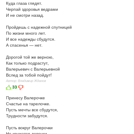
Куда глаза глядят.
Черпай здоровья ведрами
И не смотри назад.
Пройдешь с надежной спутницей
По жизни много лет.
И все надежды сбудутся.
А спасенья — нет.
Дорогой той же верною,
Как только подрастут,
Валерьевич с Валерьевной
Вслед за тобой пойдут!
Автор: Владимир Жданов
33
Принесу Валерочке
Счастье на тарелочке.
Пусть мечты все сбудутся,
Трудности забудутся.
Пусть вокруг Валерочки
Не кружатся девочки.