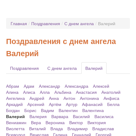
Главная
/
Поздравления
/
С днем ангела
/
Валерий
Поздравления с днем ангела
Валерий
Поздравления
С днем ангела
Валерий
Абрам
Адам
Александр
Александра
Алексей
Алина
Алиса
Алла
Альбина
Анастасия
Анатолий
Ангелина
Андрей
Анна
Антон
Антонина
Анфиса
Аркадий
Арсений
Артём
Артур
Афанасий
Белла
Богдан
Борис
Вадим
Валентин
Валентина
Валерий
Валерия
Варвара
Василий
Василиса
Вениамин
Вера
Вероника
Виктор
Виктория
Виолетта
Виталий
Влада
Владимир
Владислав
Всеволод
Вячеслав
Галина
Геннадий
Георгий