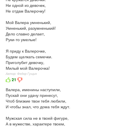
Ни одной из девочек,
Не отдам Валерочку!
Мой Валера умненький,
Умненький, разумненький!
Дело славно делает,
Руки-то умелые!
Я приду к Валерочке,
Будем щелкать семечки.
Приголубит девочку,
Милый мой Валерочка!
Автор: Федор Гущин
21
Валера, именины наступили,
Пускай они удачу принесут,
Чтоб близкие твои тебя любили,
И чтобы знал, что дома тебя ждут.
Мужская сила не в твоей фигуре,
А в мужестве, характере твоем,