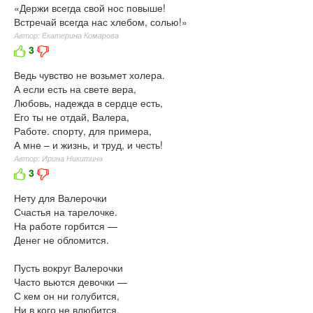
«Держи всегда свой нос повыше!
Встречай всегда нас хлебом, солью!»
Автор: Екатерина Комарова
3
Ведь чувство не возьмет холера.
А если есть на свете вера,
Любовь, надежда в сердце есть,
Его ты не отдай, Валера,
Работе. спорту, для примера,
А мне – и жизнь, и труд, и честь!
Автор: Ирина Никитина
3
Нету для Валерочки
Счастья на тарелочке.
На работе горбится —
Денег не обломится.
Пусть вокруг Валерочки
Часто вьются девочки —
С кем он ни голубится,
Ни в кого не влюбится.