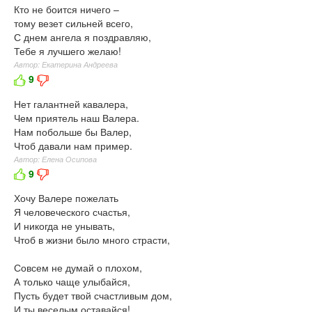
Кто не боится ничего –
тому везет сильней всего,
С днем ангела я поздравляю,
Тебе я лучшего желаю!
Автор: Екатерина Андреева
9
Нет галантней кавалера,
Чем приятель наш Валера.
Нам побольше бы Валер,
Чтоб давали нам пример.
Автор: Елена Осипова
9
Хочу Валере пожелать
Я человеческого счастья,
И никогда не унывать,
Чтоб в жизни было много страсти,
Совсем не думай о плохом,
А только чаще улыбайся,
Пусть будет твой счастливым дом,
И ты веселым оставайся!