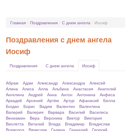
Главная
/
Поздравления
/
С днем ангела
/
Иосиф
Поздравления с днем ангела
Иосиф
Поздравления
С днем ангела
Иосиф
Абрам
Адам
Александр
Александра
Алексей
Алина
Алиса
Алла
Альбина
Анастасия
Анатолий
Ангелина
Андрей
Анна
Антон
Антонина
Анфиса
Аркадий
Арсений
Артём
Артур
Афанасий
Белла
Богдан
Борис
Вадим
Валентин
Валентина
Валерий
Валерия
Варвара
Василий
Василиса
Вениамин
Вера
Вероника
Виктор
Виктория
Виолетта
Виталий
Влада
Владимир
Владислав
Всеволод
Вячеслав
Галина
Геннадий
Георгий