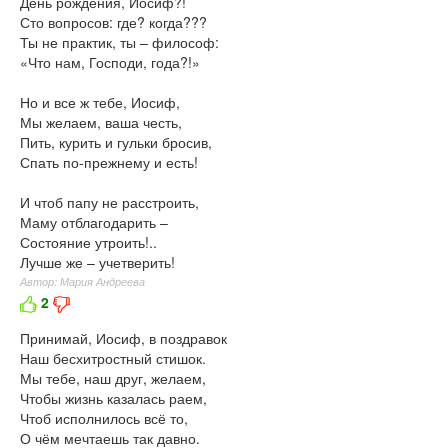
День рождения, Иосиф?!
Сто вопросов: где? когда???
Ты не практик, ты – философ:
«Что нам, Господи, года?!»
Но и все ж тебе, Иосиф,
Мы желаем, ваша честь,
Пить, курить и гульки бросив,
Спать по-прежнему и есть!
И чтоб папу не расстроить,
Маму отблагодарить –
Состояние утроить!..
Лучше же – учетверить!
Автор: Мария Андреева
2
Принимай, Иосиф, в поздравок
Наш бесхитростный стишок.
Мы тебе, наш друг, желаем,
Чтобы жизнь казалась раем,
Чтоб исполнилось всё то,
О чём мечтаешь так давно.