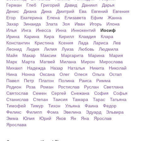
Герман
Глеб
Григорий
Давид
Даниил
Дарья
Денис
Диана
Дина
Дмитрий
Ева
Евгений
Евгения
Егор
Екатерина
Елена
Елизавета
Ефим
Жанна
Захар
Зинаида
Злата
Зоя
Иван
Игорь
Илона
Илья
Инга
Инесса
Инна
Иннокентий
Иосиф
Ирина
Карина
Кира
Кирилл
Клавдия
Клара
Константин
Кристина
Ксения
Лада
Лариса
Лев
Леонид
Лидия
Лилия
Луиза
Любовь
Людмила
Майя
Макар
Максим
Маргарита
Марина
Мария
Марк
Марта
Матвей
Милана
Мирон
Мирослава
Михаил
Надежда
Назар
Наталья
Никита
Николай
Нина
Нонна
Оксана
Олег
Олеся
Ольга
Остап
Павел
Петр
Платон
Полина
Раиса
Римма
Родион
Роза
Роман
Ростислав
Руслан
Светлана
Святослав
Семен
Сергей
Снежана
София
Софья
Станислав
Степан
Таисия
Тамара
Тарас
Татьяна
Тимофей
Тимур
Тихон
Ульяна
Фаина
Федор
Феликс
Филипп
Фома
Эвелина
Эдуард
Эльвира
Эмма
Юлия
Юрий
Яков
Ян
Яна
Ярослав
Ярослава