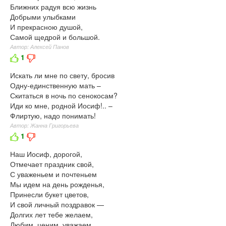
Ближних радуя всю жизнь
Добрыми улыбками
И прекрасною душой,
Самой щедрой и большой.
Автор: Алексей Панов
1
Искать ли мне по свету, бросив
Одну-единственную мать –
Скитаться в ночь по сенокосам?
Иди ко мне, родной Иосиф!.. –
Флиртую, надо понимать!
Автор: Жанна Григорьева
1
Наш Иосиф, дорогой,
Отмечает праздник свой,
С уваженьем и почтеньем
Мы идем на день рожденья,
Принесли букет цветов,
И свой личный поздравок —
Долгих лет тебе желаем,
Любим, ценим, уважаем,