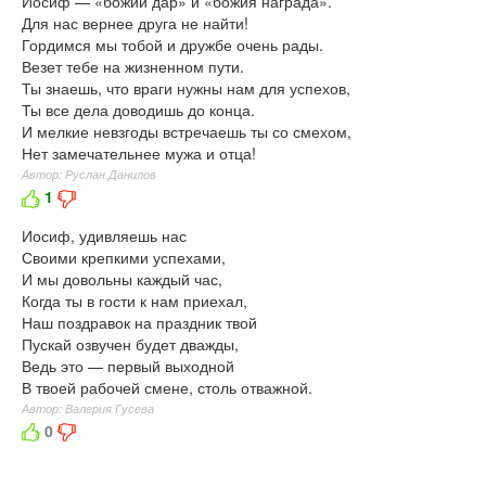
Иосиф — «божий дар» и «божия награда».
Для нас вернее друга не найти!
Гордимся мы тобой и дружбе очень рады.
Везет тебе на жизненном пути.
Ты знаешь, что враги нужны нам для успехов,
Ты все дела доводишь до конца.
И мелкие невзгоды встречаешь ты со смехом,
Нет замечательнее мужа и отца!
Автор: Руслан Данилов
1
Иосиф, удивляешь нас
Своими крепкими успехами,
И мы довольны каждый час,
Когда ты в гости к нам приехал,
Наш поздравок на праздник твой
Пускай озвучен будет дважды,
Ведь это — первый выходной
В твоей рабочей смене, столь отважной.
Автор: Валерия Гусева
0