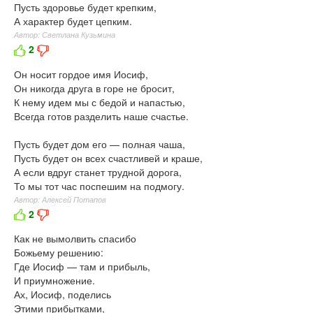
Пусть здоровье будет крепким,
А характер будет цепким.
Автор: Светлана Кузьмина
2
Он носит гордое имя Иосиф,
Он никогда друга в горе не бросит,
К нему идем мы с бедой и напастью,
Всегда готов разделить наше счастье.
Пусть будет дом его — полная чаша,
Пусть будет он всех счастливей и краше,
А если вдруг станет трудной дорога,
То мы тот час поспешим на подмогу.
Автор: Алексей Потапов
2
Как не вымолвить спасибо
Божьему решению:
Где Иосиф — там и прибыль,
И приумножение.
Ах, Иосиф, поделись
Этими прибытками,