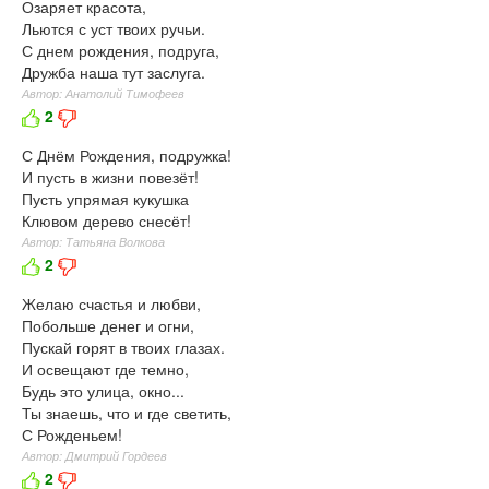
Озаряет красота,
Льются с уст твоих ручьи.
С днем рождения, подруга,
Дружба наша тут заслуга.
Автор: Анатолий Тимофеев
2
С Днём Рождения, подружка!
И пусть в жизни повезёт!
Пусть упрямая кукушка
Клювом дерево снесёт!
Автор: Татьяна Волкова
2
Желаю счастья и любви,
Побольше денег и огни,
Пускай горят в твоих глазах.
И освещают где темно,
Будь это улица, окно...
Ты знаешь, что и где светить,
С Рожденьем!
Автор: Дмитрий Гордеев
2