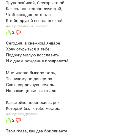
Трудолюбивой, бескорыстной,
Как солнце теплое лучистой,
Чтоб исходящее тепло
К тебе друзей всегда влекло!
Автор: Виктория Тарасова
2
Сегодня, в снежном январе,
Хочу открыться я тебе:
Подругу милую восславить
И с днем рождения поздравить!
Мне иногда бывало жаль,
Ты никому не доверяла
Свою сердечную печаль.
Но восхищенье вызывало,
Как стойко переносишь рок,
Который был к тебе жесток.
Автор: Лев Дроздов
2
Твои глаза, как два бриллианта,