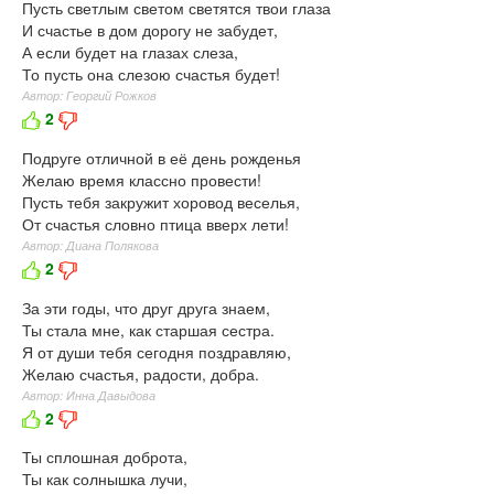
Пусть светлым светом светятся твои глаза
И счастье в дом дорогу не забудет,
А если будет на глазах слеза,
То пусть она слезою счастья будет!
Автор: Георгий Рожков
2
Подруге отличной в её день рожденья
Желаю время классно провести!
Пусть тебя закружит хоровод веселья,
От счастья словно птица вверх лети!
Автор: Диана Полякова
2
За эти годы, что друг друга знаем,
Ты стала мне, как старшая сестра.
Я от души тебя сегодня поздравляю,
Желаю счастья, радости, добра.
Автор: Инна Давыдова
2
Ты сплошная доброта,
Ты как солнышка лучи,