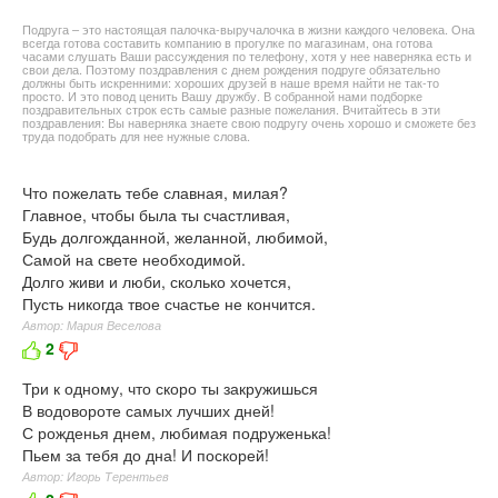
Подруга – это настоящая палочка-выручалочка в жизни каждого человека. Она
всегда готова составить компанию в прогулке по магазинам, она готова
часами слушать Ваши рассуждения по телефону, хотя у нее наверняка есть и
свои дела. Поэтому поздравления с днем рождения подруге обязательно
должны быть искренними: хороших друзей в наше время найти не так-то
просто. И это повод ценить Вашу дружбу. В собранной нами подборке
поздравительных строк есть самые разные пожелания. Вчитайтесь в эти
поздравления: Вы наверняка знаете свою подругу очень хорошо и сможете без
труда подобрать для нее нужные слова.
Что пожелать тебе славная, милая?
Главное, чтобы была ты счастливая,
Будь долгожданной, желанной, любимой,
Самой на свете необходимой.
Долго живи и люби, сколько хочется,
Пусть никогда твое счастье не кончится.
Автор: Мария Веселова
2
Три к одному, что скоро ты закружишься
В водовороте самых лучших дней!
С рожденья днем, любимая подруженька!
Пьем за тебя до дна! И поскорей!
Автор: Игорь Терентьев