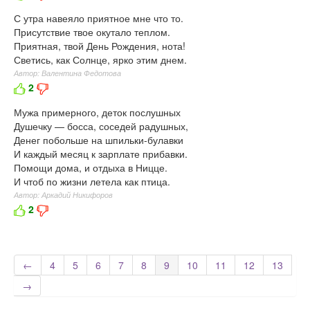
С утра навеяло приятное мне что то.
Присутствие твое окутало теплом.
Приятная, твой День Рождения, нота!
Светись, как Солнце, ярко этим днем.
Автор: Валентина Федотова
2
Мужа примерного, деток послушных
Душечку — босса, соседей радушных,
Денег побольше на шпильки-булавки
И каждый месяц к зарплате прибавки.
Помощи дома, и отдыха в Ницце.
И чтоб по жизни летела как птица.
Автор: Аркадий Никифоров
2
←
4
5
6
7
8
9
10
11
12
13
→