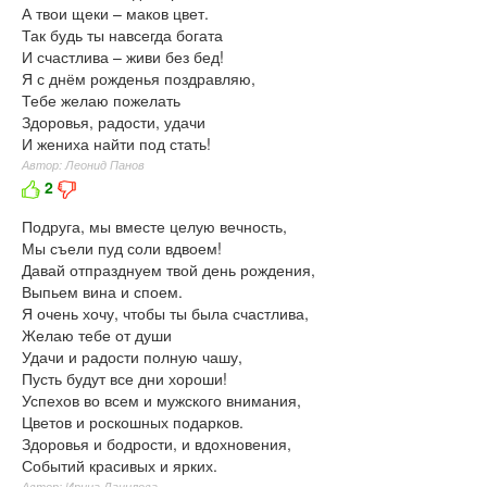
А твои щеки – маков цвет.
Так будь ты навсегда богата
И счастлива – живи без бед!
Я с днём рожденья поздравляю,
Тебе желаю пожелать
Здоровья, радости, удачи
И жениха найти под стать!
Автор: Леонид Панов
2
Подруга, мы вместе целую вечность,
Мы съели пуд соли вдвоем!
Давай отпразднуем твой день рождения,
Выпьем вина и споем.
Я очень хочу, чтобы ты была счастлива,
Желаю тебе от души
Удачи и радости полную чашу,
Пусть будут все дни хороши!
Успехов во всем и мужского внимания,
Цветов и роскошных подарков.
Здоровья и бодрости, и вдохновения,
Событий красивых и ярких.
Автор: Ирина Данилова