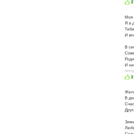
2
Моя 
Я в 
Тебе
И вп
В се
Сове
Родн
И ни
Автор
2
Жела
В де
Счас
Друг
Зим
Люб
Солн