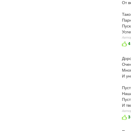
От в
Тако
Парн
Пуск
Успе
Автор
4
Доро
Очен
Мног
И ун
Пуст
Наша
Пуст
И тв
Автор
3