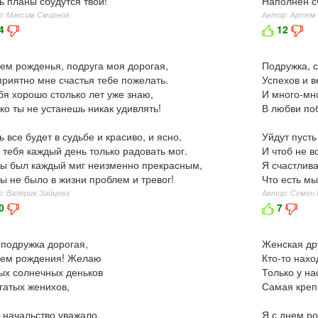
ь планы сбудутся твои!
Наполнен с
: Максим Смирнов
Автор: Артем
4
12
ем рожденья, подруга моя дорогая,
Подружка, 
приятно мне счастья тебе пожелать.
Успехов и в
бя хорошо столько лет уже знаю,
И много-мно
ко ты не устанешь никак удивлять!
В любви по
ь все будет в судьбе и красиво, и ясно,
Уйдут пусть
 тебя каждый день только радовать мог.
И чтоб не в
ы был каждый миг неизменно прекрасным,
Я счастлива
ы не было в жизни проблем и тревог!
Что есть мы
: Валерия Зайцева
Автор: Семен 
0
7
подружка дорогая,
Женская др
нем рождения! Желаю
Кто-то наход
х солнечных деньков
Только у на
гатых женихов,
Самая крепк
 начальство уважало,
Я с днем р