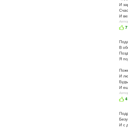
И за
Счас
И ве
Автор
7
Пода
В об
Позд
Я по
Поже
И лю
Будь
И ещ
Автор
4
Подр
Безу
И с 