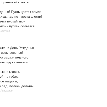
 спрашивай совета!
денья! Пусть цветет земля
дишь, где нет места злости!
чта пускай твоя,
жизнь пускай сольется!
Павлова
жка, в День Рожденья
 всем везенья!
а заразительного,
ловокружительного!
ка в глазах,
й на губах.
все пацаны,
в ряд, полечь должны!
 Агафонов