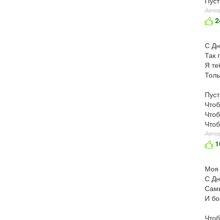
Пуст
Автор
2
С Дн
Так 
Я те
Толь
Пуст
Чтоб
Чтоб
Чтоб
Автор
1
Моя 
С Д
Самы
И бо
Чтоб