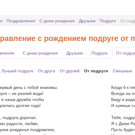
ая
/
Поздравления
/
С днем рождения
/
Друзьям
/
Подруге
/
От под
равление с рождением подруге от 
вления
С днем рождения
Друзьям
Подруге
От подру
Лучшей подруге
От друга
От друзей
От подруги
Смешные
ервый день с тобой знакомы,
Когда б к т
уги – не разлей вода!
Всегда на 
 я наша дружба чтобы
Беду и рад
лилась долгие года!
И нужные с
, подруга дорогая,
Тебя, подр
ю радости, любви,
Я с Днем Р
днем рожденья поздравляю,
Пусть будет