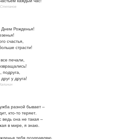
частьем каждый час!
 Степанов
с Днем Рожденья!
езенья!
го счастья,
больше страсти!
 все печали,
озвращались!
, подруга,
 друг у друга!
Калинин
ужба разной бывает –
ит, кто-то теряет.
с ведь она не такая –
ая в мире, я знаю.
ожденья тебя поздравляю,