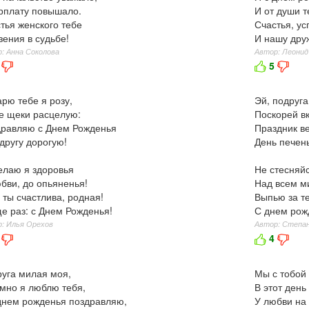
рплату повышало.
И от души т
тья женского тебе
Счастья, ус
зения в судьбе!
И нашу друж
: Анна Соколова
Автор: Леонид
5
рю тебе я розу,
Эй, подруга
е щеки расцелую:
Поскорей в
равляю с Днем Рожденья
Праздник ве
другу дорогую!
День печень
лаю я здоровья
Не стесняйс
бви, до опьяненья!
Над всем м
 ты счастлива, родная!
Выпью за те
е раз: с Днем Рожденья!
С днем рожд
: Илья Орехов
Автор: Степан
4
уга милая моя,
Мы с тобой 
мно я люблю тебя,
В этот день
днем рожденья поздравляю,
У любви на 