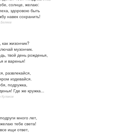
ебе, солнце, желаю:
пеха, здоровою быть
бу навек сохранить!
 Беляев
, как жизончик?
ключай музончик.
дь, твой день рожденья,
я и варенья!
я, развлекайся,
иром издевайся.
бя, подружка,
енья! Где же кружка...
 Кулаков
подруги много лет,
 желаю тебе света!
все ищи ответ,