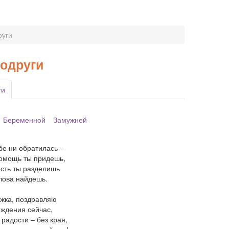
руги
подруги
ги
Беременной
Замужней
ебе ни обратилась –
помощь ты придешь,
ость ты разделишь
лова найдешь.
ужка, поздравляю
ождения сейчас,
 радости – без края,