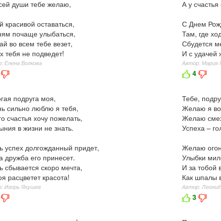
сей души тебе желаю,
А у счастья
й красивой оставаться,
С Днем Рож
ям почаще улыбаться,
Там, где хо
ай во всем тебе везет,
Сбудется ме
х тебя не подведет!
И с удачей 
: Елена Волкова
Автор: Мария 
4
гая подруга моя,
Тебе, подру
ь сильно люблю я тебя,
Желаю я во
о счастья хочу пожелать,
Желаю смех
ыния в жизни не знать.
Успеха – го
ь успех долгожданный придет,
Желаю огонь
 дружба его принесет.
Улыбки мило
ь сбывается скоро мечта,
И за тобой 
оя расцветет красота!
Как шпалы 
: Игорь Якушев
Автор: Леонид
3