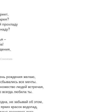
реет,
арея?
й прохладу
онаду?
ья –
а!
дения,
 Соколова
день рождения желаю,
 сбывались все мечты.
множество людей встречая,
о всегда любила ты.
одна, не забывай об этом,
 ярких красок водопад,
рдце ласкового лета,