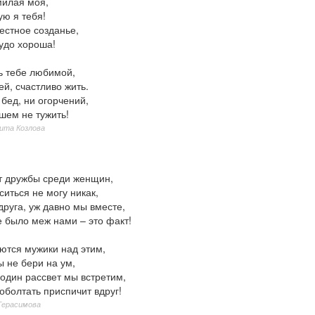
милая моя,
ую я тебя!
естное созданье,
удо хороша!
 тебе любимой,
ей, счастливо жить.
 бед, ни огорчений,
шем не тужить!
ита Козлова
ет дружбы среди женщин,
ситься не могу никак,
друга, уж давно мы вместе,
е было меж нами – это факт!
ются мужики над этим,
 не бери на ум,
один рассвет мы встретим,
оболтать приспичит вдруг!
Герасимова