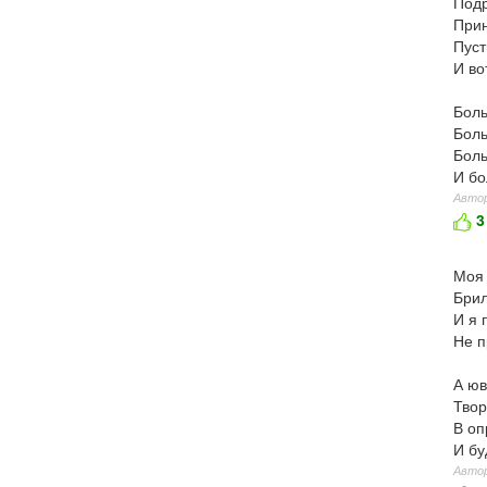
Подр
Прин
Пуст
И во
Боль
Боль
Боль
И бо
Автор
3
Моя 
Брил
И я 
Не п
А юв
Твор
В оп
И бу
Авто