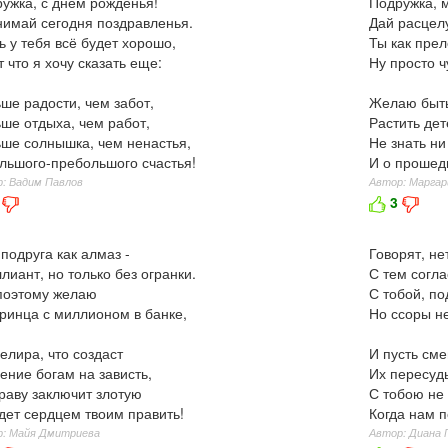
ужка, с днем рожденья!
Подружка, 
имай сегодня поздравленья.
Дай расцел
ь у тебя всё будет хорошо,
Ты как прел
т что я хочу сказать еще:
Ну просто ч
ше радости, чем забот,
Желаю быть
ше отдыха, чем работ,
Растить дет
ше солнышка, чем ненастья,
Не знать ни
льшого-пребольшого счастья!
И о прошед
: Вадим Павлов
Автор: Маргар
3
подруга как алмаз -
Говорят, н
лиант, но только без огранки.
С тем согла
поэтому желаю
С тобой, по
ринца с миллионом в банке,
Но ссоры н
елира, что создаст
И пусть сме
ение богам на зависть,
Их пересуды
раву заключит злотую
С тобою не 
дет сердцем твоим править!
Когда нам п
р: Майя Дмитриева
Автор: Диана 