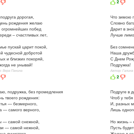
2
подруга дорогая,
Что зимою г
день рождения желаю
Словно бат
 огромнейших побед
Дарит в зно
ереди – счастливых лет,
Лучше лим
мье пускай царит покой,
Без сомнен
й чудесной добротой
Наша дружб
ых и близких покоряй,
С Днем Рож
когда не унывай!
Подружка!
: Вера Панина
Автор: Галина
2
ю, подружка, без промедления
Подруге в 
нь твоего рождения:
Чтоб у тебя
тья — безмерного,
И, разных 
а — самого верного,
Лишь одног
ы — самой снежной,
Но жизнь – 
ви — самой нежной,
Пусть будет
ца лучистого
Желаю в се