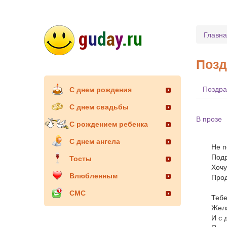
Главн
Позд
Поздра
С днем рождения
С днем свадьбы
В прозе
С рождением ребенка
С днем ангела
Не п
Подр
Тосты
Хочу
Влюбленным
Прод
СМС
Тебе
Жела
И с 