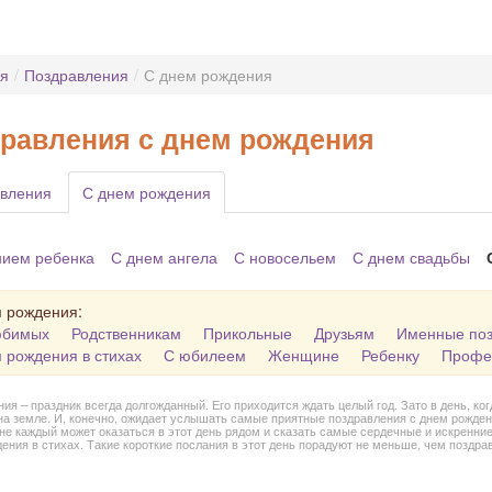
ая
/
Поздравления
/
С днем рождения
равления с днем рождения
вления
С днем рождения
нием ребенка
С днем ангела
С новосельем
С днем свадьбы
 рождения:
юбимых
Родственникам
Прикольные
Друзьям
Именные по
 рождения в стихах
С юбилеем
Женщине
Ребенку
Профе
ия – праздник всегда долгожданный. Его приходится ждать целый год. Зато в день, к
на земле. И, конечно, ожидает услышать самые приятные поздравления с днем рожден
 не каждый может оказаться в этот день рядом и сказать самые сердечные и искренни
ения в стихах. Такие короткие послания в этот день порадуют не меньше, чем поздрав