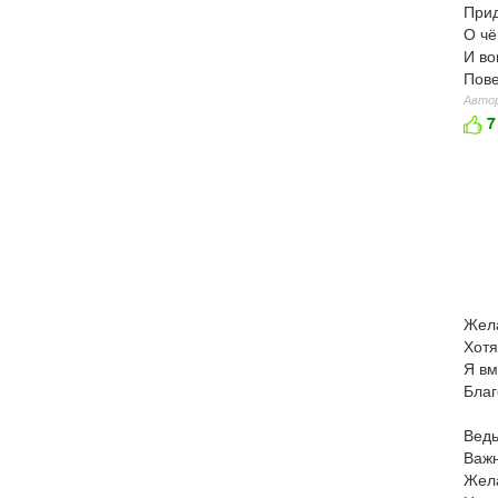
Прид
О чё
И во
Пове
Автор
7
Жела
Хотя
Я вм
Благ
Ведь
Важн
Жела