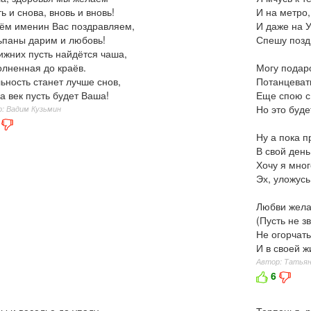
ь и снова, вновь и вновь!
И на метро,
ём именин Вас поздравляем,
И даже на У
паны дарим и любовь!
Спешу позд
ижних пусть найдётся чаша,
лненная до краёв.
Могу подар
ьность станет лучше снов,
Потанцеват
а век пусть будет Ваша!
Еще спою с
Но это буде
: Вадим Кузьмин
Ну а пока п
В свой ден
Хочу я мног
Эх, уложусь
Любви жела
(
Пусть не з
Не огорчать
И в своей ж
Автор: Татьян
6
ы и веселье до упаду —
Терпенья, р