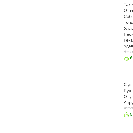
Так 
От в
Собо
Тогд
Улыб
Неси
Река
Удач
Автор
6
С дн
Пуст
От д
А гр
Автор
5