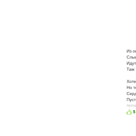
Из о
Слыш
Идут
Там 
Хоте
Но т
Серд
Пуст
Автор
5