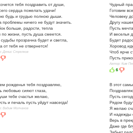
хочется тебя поздравить от души,
Чудный пра
сего сердца пожелать удачи!
Готовим вс
ю будь и грудью полною дыши.
Человеку д
а проблемы ничего не будут значить.
Другу наше
ок больше, радости, тепла
Пусть мечта
 по жизни, пусть душа смеется.
И веселья д
 судьбы прозрачна будет и светла,
Будет радо
а от тебя не отвернется!
Хоровод иде
Чтоб ярче с
: Денис Стрелков
Пусть прико
Автор: Ким П
6
ем рожденья тебя поздравляю,
В этот сам
ь любовью сияют глаза,
Поздравляю
уши тебе счастья желаю,
Пусть сего
усть и печаль пусть уйдут навсегда!
Рядом будут
Я желаю сч
: Вадим Молчанов
И надежды 
Верь в прек
Даже где бл
Забьет рад