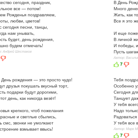
ество сегодня, праздник,
В День Рож
льное все — потом!
Много денег
ем Рожденья поздравляем,
Жить, как т
оты, любви, цветов!
Все я это ж
с сегодня песни, танцы,
гда нам унывать,
И еще поже
сть будет, день рождения,
В личной ж
шно будем отмечать!
И победы, 
Пусть шагаю
: Андрей Шестаков
Автор: Васили
7
 День рождения — это просто чудо!
Тебя поздра
ут друзья покушать вкусный торт,
Особенно уж
сть подарки будут дорогими,
Сегодня дл
этот день, как никогда везёт!
Танцует даж
У тебя всег
овья крепкого, чтоб пожелания
Надо тольк
расные и светлые сбылись,
Радоваться
ь смс, звонки не умолкают
У тебя все 
строение взмывает ввысь!
Автор: Марк М
7