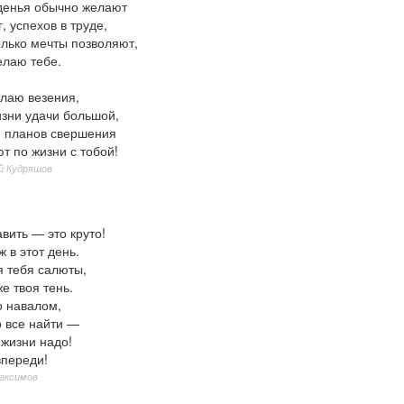
денья обычно желают
, успехов в труде,
олько мечты позволяют,
елаю тебе.
лаю везения,
изни удачи большой,
и планов свершения
т по жизни с тобой!
й Кудряшов
вить — это круто!
 в этот день.
я тебя салюты,
е твоя тень.
о навалом,
о все найти —
 жизни надо!
впереди!
аксимов