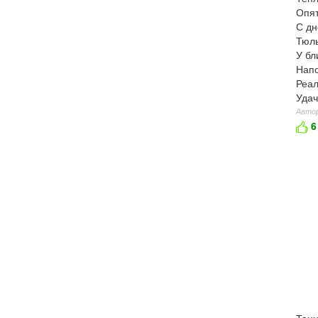
Опят
С дн
Тюль
У бл
Напо
Реал
Удач
Автор
6
Танц