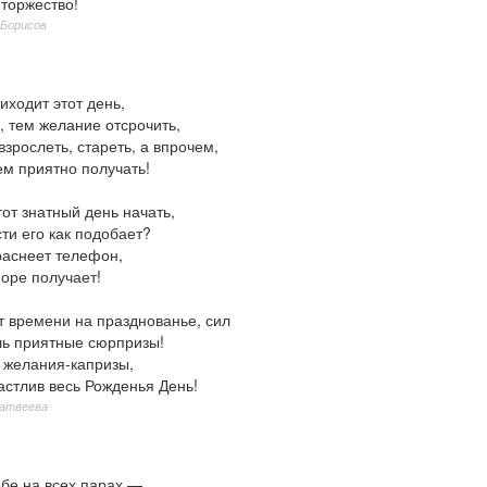
 торжество!
 Борисов
риходит этот день,
, тем желание отсрочить,
взрослеть, стареть, а впрочем,
ем приятно получать!
тот знатный день начать,
ти его как подобает?
раснеет телефон,
оре получает!
т времени на празднованье, сил
шь приятные сюрпризы!
 желания-капризы,
астлив весь Рожденья День!
Матвеева
ебе на всех парах —