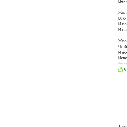
Цени
Жела
Всю 
И по
И на
Жела
Чтоб
И вс
Исче
Автор
6
Тепл