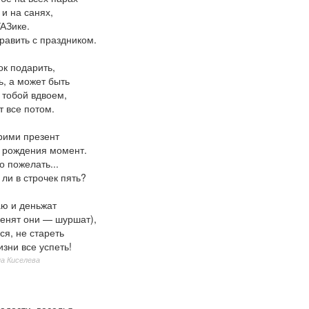
 и на санях,
АЗике.
равить с праздником.
ок подарить,
ь, а может быть
 тобой вдвоем,
т все потом.
рими презент
ь рождения момент.
о пожелать...
 ли в строчек пять?
ю и деньжат
венят они — шуршат),
ся, не стареть
изни все успеть!
а Киселева
адости, веселья,