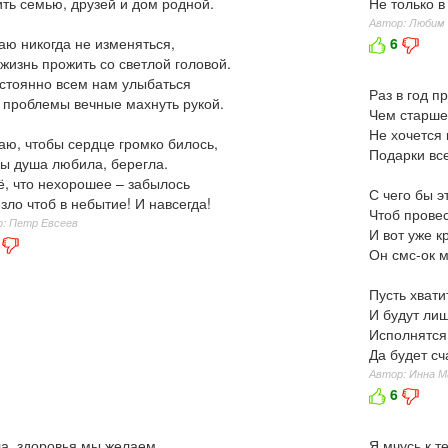
ть семью, друзей и дом родной.
Не только в
Автор: Любим
ю никогда не изменяться,
6
жизнь прожить со светлой головой.
стоянно всем нам улыбаться
Раз в год п
 проблемы вечные махнуть рукой.
Чем старше
Не хочется 
ю, чтобы сердце громко билось,
Подарки вс
ы душа любила, берегла.
ё, что нехорошее – забылось
С чего бы э
зло чтоб в небытие! И навсегда!
Чтоб провес
: Петр Евсеев
И вот уже к
Он смс-ок м
Пусть хвати
И будут ли
Исполнятся
Да будет сч
Автор: Инна 
6
а, здоровья мы желаем
Я мчусь к т