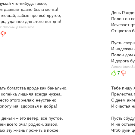
умай что-нибудь такое,
м давным-давно была мечта!
День Рожде
площай, забыв про всё другое,
Полон он ве
рь, удачнее для этого нет дня!
Исчезает гр
: Владимир Вишняков
От цветов б
Пусть сверш
И надежды 
Полон дом 
И дорога бу
Автор: Кира З
7
ть богатства вроде как банально.
Тебе пишу я
 копейка лишняя всегда нужна.
Прелестна т
есто этого желаю неустанно
С днем анге
ополучия, здоровья и добра!
И счастья н
 деньги – это ветер, всё пустое.
Пусть сбуду
ей всего очаг родной, живой.
И не остыне
ю эту жизнь прожить в покое,
Чтоб руки ц