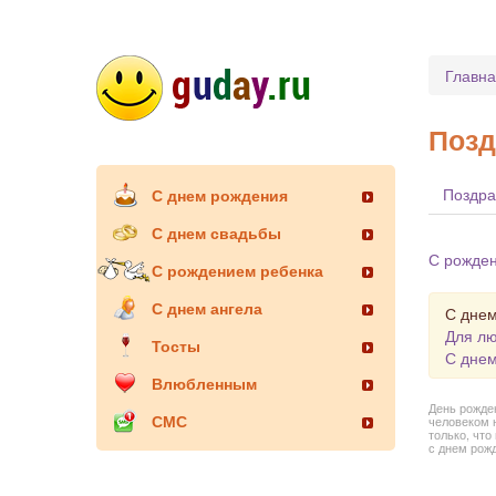
Главн
Позд
Поздра
С днем рождения
С днем свадьбы
С рожде
С рождением ребенка
С днем ангела
С днем
Для л
Тосты
С днем
Влюбленным
День рожден
СМС
человеком 
только, что
с днем рожд