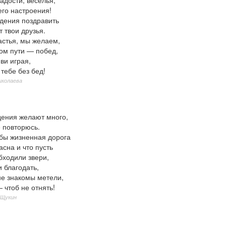
го настроения!
дения поздравить
 твои друзья.
астья, мы желаем,
ом пути — побед,
ви играя,
 тебе без бед!
иколаева
дения желают много,
 повторюсь.
бы жизненная дорога
сна и что пусть
бходили звери,
 благодать,
не знакомы метели,
 чтоб не отнять!
 Щукин