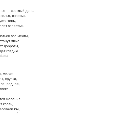
нья — светлый день,
селья, счастья.
усти тень,
олят запястья.
аться все мечты,
станут явью.
от доброты,
дет гладью.
айцева
, милая,
ы, хрупка,
ла, родная,
авека!
тся желания,
т кровь,
еловали бы,