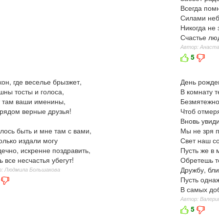
Всегда пом
Силами неб
Никогда не 
Счастье лю
Автор: Анаста
5
кон, где веселье брызжет,
День рожде
ны тосты и голоса,
В комнату т
 там ваши именины,
Безмятежно
рядом верные друзья!
Чтоб отмер
Вновь увид
лось быть и мне там с вами,
Мы не зря 
олько издали могу
Свет наш с
ечно, искренне поздравить,
Пусть же в
ь все несчастья убегут!
Обретешь т
Дружбу, бл
: Людмила Большакова
Пусть одна
В самых до
Автор: Валери
5