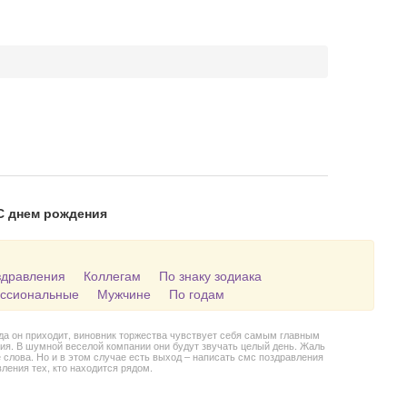
С днем рождения
здравления
Коллегам
По знаку зодиака
ссиональные
Мужчине
По годам
огда он приходит, виновник торжества чувствует себя самым главным
ия. В шумной веселой компании они будут звучать целый день. Жаль
е слова. Но и в этом случае есть выход – написать смс поздравления
ления тех, кто находится рядом.