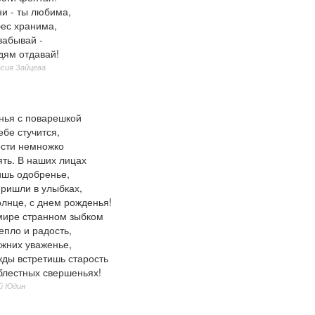
ни - ты любима,
ес хранима,
забывай -
дям отдавай!
сия Зайцева
нья с поварешкой
ебе стучится,
сти немножко
ять. В наших лицах
ишь одобренье,
пришли в улыбках,
олнце, с днем рожденья!
 мире странном зыбком
епло и радость,
ижних уваженье,
жды встретишь старость
блестных свершеньях!
й Юдин