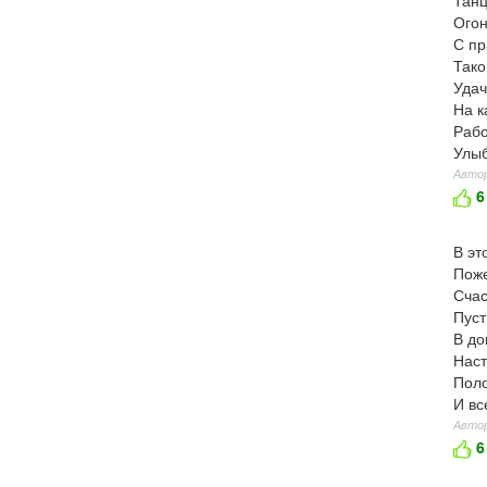
Огон
С пр
Тако
Удач
На к
Рабо
Улыб
Автор
6
В эт
Поже
Счас
Пуст
В до
Наст
Поло
И вс
Автор
6