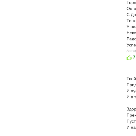
Торж
Оста
С Дн
Тепл
У на
Неко
Радо
Успе
Автор
7
Твой
Прид
И пу
И в 
Здор
Прек
Пуст
И на