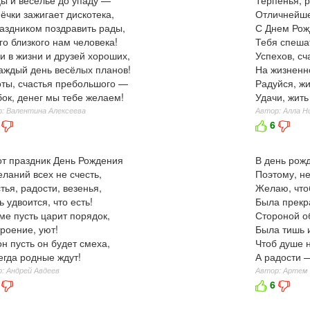
ёчки зажигает дискотека,
Отличнейше
аздником поздравить рады,
С Днем Рож
го близкого нам человека!
Тебя спешат
и в жизни и друзей хороших,
Успехов, сч
аждый день весёлых планов!
На жизненн
ты, счастья пребольшого —
Радуйся, жи
ок, денег мы тебе желаем!
Удачи, жить
: Валентина Алексеева
Автор: Алла Н
6
от праздник День Рождения
В день рож
ланий всех не счесть,
Поэтому, не
тья, радости, везенья,
Желаю, что
ь удвоится, что есть!
Была прекра
ме пусть царит порядок,
Стороной о
роение, уют!
Была тишь и
н пусть он будет смеха,
Чтоб душе 
егда родные ждут!
А радости —
: Андрей Авдеев
Автор: Артем
6