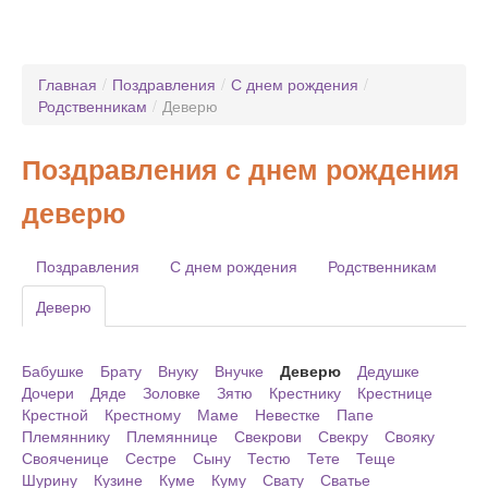
Главная
/
Поздравления
/
С днем рождения
/
Родственникам
/
Деверю
Поздравления с днем рождения
деверю
Поздравления
С днем рождения
Родственникам
Деверю
Бабушке
Брату
Внуку
Внучке
Деверю
Дедушке
Дочери
Дяде
Золовке
Зятю
Крестнику
Крестнице
Крестной
Крестному
Маме
Невестке
Папе
Племяннику
Племяннице
Свекрови
Свекру
Свояку
Свояченице
Сестре
Сыну
Тестю
Тете
Теще
Шурину
Кузине
Куме
Куму
Свату
Сватье